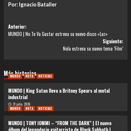
Por: Ignacio Bataller
Navegación
Anterior:
MUNDO | No Te Va Gustar estrena su nuevo disco «Luz»
de
Siguiente:
entradas
Nola estrena su nuevo tema ‘Film’
Más historias
MUNDO
NOTA
NOTICIAS
MUNDO | King Satan lleva a Britney Spears al metal
industrial
31 julio, 2026
MUNDO
NOTA
NOTICIAS
MUNDO | TONY IOMMI – “FROM THE DARK” | El nuevo
álbum del legendario guitarrista de Black Sabbath |