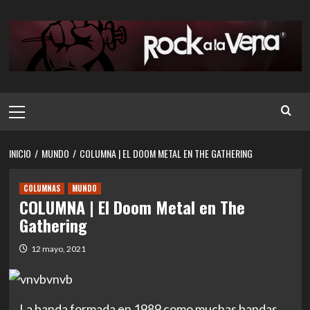
Saltar
al
contenido
Menú
principal
INICIO
MUNDO
COLUMNA | EL DOOM METAL EN THE GATHERING
COLUMNAS
MUNDO
COLUMNA | El Doom Metal en The
Gathering
12 mayo, 2021
La banda formada en 1989 como muchas bandas