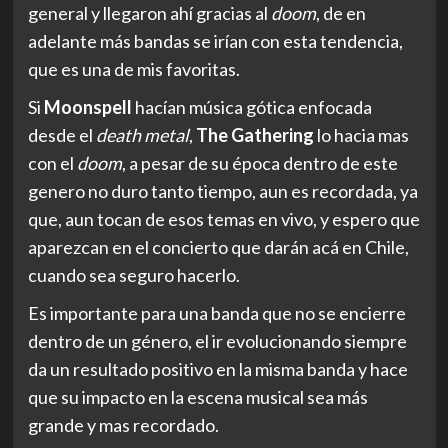
general y llegaron ahí gracias al
doom
, de en
adelante más bandas se irían con esta tendencia,
que es una de mis favoritas.
Si
Moonspell
hacían música gótica enfocada
desde el
death metal
,
The Gathering
lo hacia mas
con el
doom
, a pesar de su época dentro de este
genero no duro tanto tiempo, aun es recordada, ya
que, aun tocan de esos temas en vivo, y espero que
aparezcan en el concierto que darán acá en Chile,
cuando sea seguro hacerlo.
Es importante para una banda que no se encierre
dentro de un género, el ir evolucionando siempre
da un resultado positivo en la misma banda y hace
que su impacto en la escena musical sea más
grande y mas recordado.