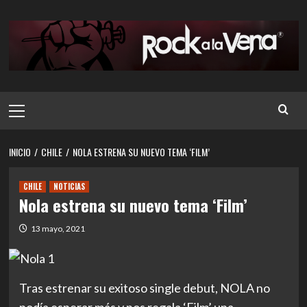
Saltar
al
contenido
Menú
principal
INICIO
CHILE
NOLA ESTRENA SU NUEVO TEMA ‘FILM’
CHILE
NOTICIAS
Nola estrena su nuevo tema ‘Film’
13 mayo, 2021
Tras estrenar su exitoso single debut, NOLA no
podía esperar más y nos regala ‘Film’ una