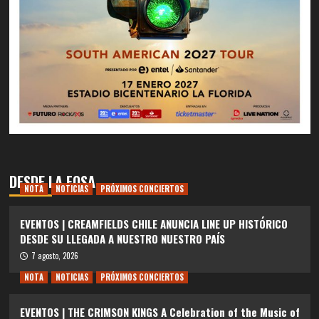
DESDE LA FOSA
NOTA
NOTICIAS
PRÓXIMOS CONCIERTOS
EVENTOS | CREAMFIELDS CHILE ANUNCIA LINE UP HISTÓRICO
DESDE SU LLEGADA A NUESTRO NUESTRO PAÍS
7 agosto, 2026
NOTA
NOTICIAS
PRÓXIMOS CONCIERTOS
EVENTOS | THE CRIMSON KINGS A Celebration of the Music of