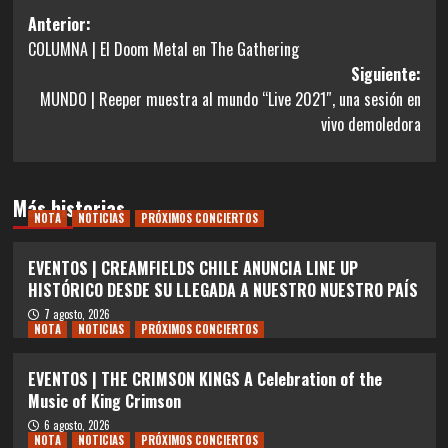
Navegación
Anterior:
COLUMNA | El Doom Metal en The Gathering
de
Siguiente:
entradas
MUNDO | Reeper muestra al mundo “Live 2021″, una sesión en
vivo demoledora
Más historias
NOTA
NOTICIAS
PRÓXIMOS CONCIERTOS
EVENTOS | CREAMFIELDS CHILE ANUNCIA LINE UP
HISTÓRICO DESDE SU LLEGADA A NUESTRO NUESTRO PAÍS
7 agosto, 2026
NOTA
NOTICIAS
PRÓXIMOS CONCIERTOS
EVENTOS | THE CRIMSON KINGS A Celebration of the
Music of King Crimson
6 agosto, 2026
NOTA
NOTICIAS
PRÓXIMOS CONCIERTOS