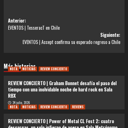
Más historias
NOTA
NOTICIAS
REVIEW CONCIERTO
REVIEW CONCIERTO | Graham Bonnet desafía el paso del
tiempo con una inolvidable noche de hard rock en Sala
RBX
24 julio, 2026
NOTA
NOTICIAS
REVIEW CONCIERTO
REVIEWS
REVIEW CONCIERTO | Power of Metal CL Fest 2: cuatro
descargas, un solo infierno de acero en Sala Metrónomo
19 julio, 2026
NOTA
NOTICIAS
REVIEW CONCIERTO
Masters Of Voices en Club Blondie: cuatro voces
legendarias demostraron que el tiempo solo fortalece a
los grandes
6 julio, 2026