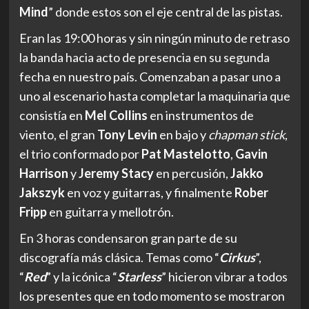
el trio conformado por
Pat Mastelotto
,
Gavin
Harrison
y
Jeremy Stacy
en percusión,
Jakko
Jakszyk
en voz y guitarras, y finalmente
Rober
Fripp
en guitarra y mellotrón.
En 3 horas condensaron gran parte de su
discografía más clásica. Temas como “
Cirkus
”,
“
Red
” y la icónica “
Starless
” hicieron vibrar a todos
los presentes que en todo momento se mostraron
respetuosos con la exigencia de no fotografiar o
grabar a la banda. Fue increíble ver como cada uno
de los asistentes estaban totalmente sumergidos
en la experiencia de
King Crimson
en vivo. Logre
divisar a más de uno con la boca abierta ante tal
bestialidad de músicos que ejecutaron cada una de
las pistas de forma prístina.