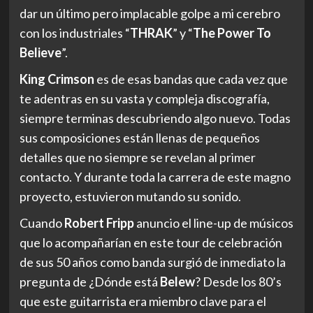
detalles que no siempre se revelan al primer
contacto. Y durante toda la carrera de este magno
proyecto, estuvieron mutando su sonido.
Cuando
Robert Fripp
anuncio el line-up de músicos
que lo acompañarían en este tour de celebración
de sus 50 años como banda surgió de inmediato la
pregunta de ¿Dónde está
Belew
? Desde los 80’s
que este guitarrista era miembro clave para el
sonido y desarrollo de la banda, y no tenerlo dentro
de un tour de conmemoración era algo raro y poco
comprensible.
Fotografia Cortesia de Tony Levin
Sin embargo una vez que la gira comenzó todas mis
dudas fueron despejadas. Y es que el
setlist
que