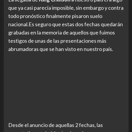
que ya casi parecía imposible, sin embargo y contra
todo pronóstico finalmente pisaron suelo
nacional.
Es seguro que estas dos fechas quedarán
grabadas en la memoria de aquellos que fuimos
testigos de unas de las presentaciones más
abrumadoras que se han visto en nuestro país.
Desde el anuncio de aquellas 2 fechas, las
expectativas no habían hecho más que crecer a
gran velocidad. Habíamos oído que la experiencia
de
King Crimson
en vivo era algo que no podía ser
expresado de manera exacta, puesto que era algo
que debía ser vivido.
Lo más cercano que estuvieron de nuestro país
fue en el 94’, donde visitaron Argentina en una
serie de conciertos promocionando su álbum