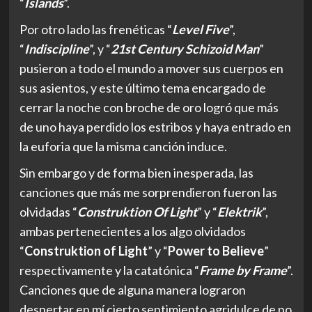
la euforia que la misma canción induce.
Sin embargo y de forma bien inesperada, las
canciones que más me sorprendieron fueron las
olvidadas “
Construktion Of Light
” y “
Elektrik
”,
ambas pertenecientes a los algo olvidados
“
Construktion of Light
” y “
Power to Believe
”
respectivamente y la catatónica “
Frame by Frame
”.
Canciones que de alguna manera lograron
despertar en mí cierto sentimiento agridulce de no
poder ver a
Adrian Belew
junto a la banda.
El concierto llegaba a su fin con más de 2 horas y
media de música de primer nivel, ejecutada por
músicos que en ningún momento se vieron fuera
de conexión.
King Crimson
, tal como lo dije en
alguna ocasión, son una maquinaria muy bien
aceitada y que en su paso por Chile no dejó a nadie