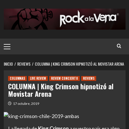
Saltar
al
contenido
Menú
principal
INICIO
REVIEWS
COLUMNA | KING CRIMSON HIPNOTIZÓ AL MOVISTAR ARENA
COLUMNAS
LIVE REVIEW
REVIEW CONCIERTO
REVIEWS
COLUMNA | King Crimson hipnotizó al
Movistar Arena
17 octubre, 2019
La llegada de
King Crimson
a nuestro país era algo