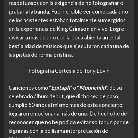
Fotografia Cortesia de Tony Levin
Canciones como “
Epitaph
” o “
Moonchild
”, de su
celebrado álbum debut, que dicho sea de paso,
cumplió 50 años el mismo mes de este concierto;
lograron emocionar a más de uno. De hecho he de
reconocer que no he podido evitar soltar un par de
lágrimas con la bellísima interpretación de
“
Islands
”.
Por otro lado las frenéticas “
Level Five
”,
“
Indiscipline
”, y “
21st Century Schizoid Man
”
pusieron a todo el mundo a mover sus cuerpos en
sus asientos, y este último tema encargado de
cerrar la noche con broche de oro logró que más
de uno haya perdido los estribos y haya entrado en