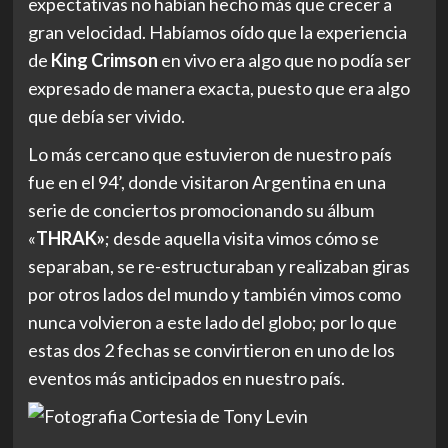
«
THRAK»
; desde aquella visita vimos cómo se
separaban, se re-estructuraban y realizaban giras
por otros lados del mundo y también vimos como
nunca volvieron a este lado del globo; por lo que
estas dos 2 fechas se convirtieron en uno de los
eventos más anticipados en nuestro país.
Fotografia Cortesia de Tony Levin
Las entradas para la primera fecha se vendieron
fugazmente para sorpresa de nadie y por un
instante pensé que no podría verlos, sin embargo y
en un intento por que todos pudieran disfrutar de
esta maquinaria llamada
King Crimson
, se logró
concretar un segundo concierto, a la que