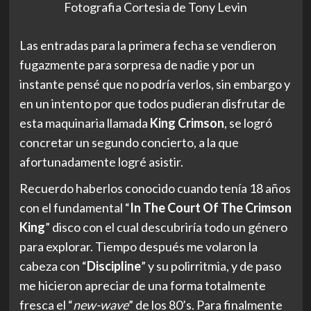
afortunadamente logré asistir.
Recuerdo haberlos conocido cuando tenía 18 años
con el fundamental “
In The Court Of The Crimson
King
” disco con el cual descubriría todo un género
para explorar. Tiempo después me volaron la
cabeza con “
Discipline
” y su polirritmia, y de paso
me hicieron apreciar de una forma totalmente
fresca el “
new-wave
” de los 80’s. Para finalmente
dar un último pero implacable golpe a mi cerebro
con los industriales “
THRAK
” y “
The Power To
Believe
”.
King Crimson
es de esas bandas que cada vez que
te adentras en su vasta y compleja discografía,
siempre terminas descubriendo algo nuevo. Todas
sus composiciones están llenas de pequeños