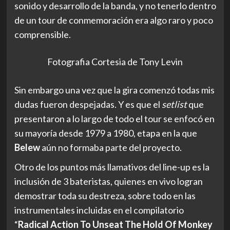
presentaron a lo largo de todo el tour se enfocó en
su mayoría desde 1979 a 1980, etapa en la que
Belew
aún no formaba parte del proyecto.
Otro de los puntos más llamativos del line-up es la
inclusión de 3 bateristas, quienes en vivo logran
demostrar toda su destreza, sobre todo en las
instrumentales incluidas en el compilatorio
“
Radical Action To Unseat The Hold Of Monkey
Mind
” donde estos son el eje central de las pistas.
Eran las 19:00 horas y sin ningún minuto de retraso
la banda hacia acto de presencia en su segunda
fecha en nuestro país. Comenzaban a pasar uno a
uno al escenario hasta completar la maquinaria que
consistía en
Mel Collins
en instrumentos de
viento, el gran
Tony Levin
en bajo y
chapman stick
,