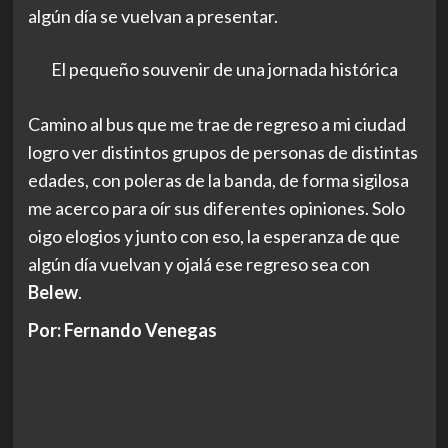
oigo elogios y junto con eso, la esperanza de que
algún día vuelvan y ojalá ese regreso sea con
Belew
.
Por: Fernando Venegas
Navegación
Anterior:
EVENTOS | TesseracT en Chile
de
Siguiente:
entradas
EVENTOS | Accept confirma su esperado regreso a Chile