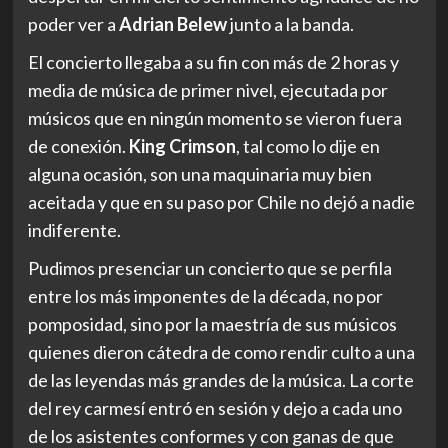
indiferente.
Pudimos presenciar un concierto que se perfila
entre los más imponentes de la década, no por
pomposidad, sino por la maestría de sus músicos
quienes dieron cátedra de como rendir culto a una
de las leyendas más grandes de la música. La corte
del rey carmesí entró en sesión y dejo a cada uno
de los asistentes conformes y con ganas de que
algún día se vuelvan a presentar.
El pequeño souvenir de una jornada histórica
Camino al bus que me trae de regreso a mi ciudad
logro ver distintos grupos de personas de distintas
edades, con poleras de la banda, de forma sigilosa
me acerco para oír sus diferentes opiniones. Solo