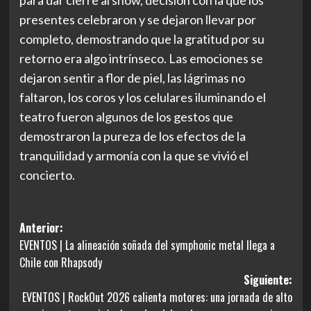
para dar cierre al show, decisión con la que los
presentes celebraron y se dejaron llevar por
completo, demostrando que la gratitud por su
retorno era algo intrínseco. Las emociones se
dejaron sentir a flor de piel, las lágrimas no
faltaron, los coros y los celulares iluminando el
teatro fueron algunos de los gestos que
demostraron la pureza de los efectos de la
tranquilidad y armonía con la que se vivió el
concierto.
Navegación
Anterior:
EVENTOS | La alineación soñada del symphonic metal llega a
de
Chile con Rhapsody
entradas
Siguiente:
EVENTOS | RockOut 2026 calienta motores: una jornada de alto