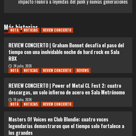
impacto reunirá a leyendas del punk y nuevas generaciones
Más historias
NOTA
NOTICIAS
REVIEW CONCIERTO
REVIEW CONCIERTO | Graham Bonnet desafía el paso del
tiempo con una inolvidable noche de hard rock en Sala
RBX
24 julio, 2026
NOTA
NOTICIAS
REVIEW CONCIERTO
REVIEWS
REVIEW CONCIERTO | Power of Metal CL Fest 2: cuatro
descargas, un solo infierno de acero en Sala Metrónomo
19 julio, 2026
NOTA
NOTICIAS
REVIEW CONCIERTO
Masters Of Voices en Club Blondie: cuatro voces
legendarias demostraron que el tiempo solo fortalece a
los grandes