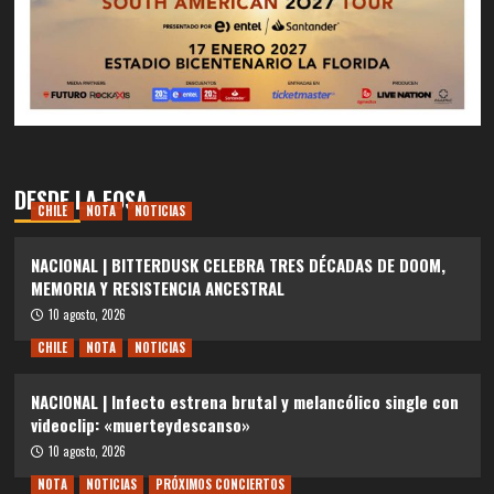
DESDE LA FOSA
CHILE
NOTA
NOTICIAS
NACIONAL | BITTERDUSK CELEBRA TRES DÉCADAS DE DOOM,
MEMORIA Y RESISTENCIA ANCESTRAL
10 agosto, 2026
CHILE
NOTA
NOTICIAS
NACIONAL | Infecto estrena brutal y melancólico single con
videoclip: «muerteydescanso»
10 agosto, 2026
NOTA
NOTICIAS
PRÓXIMOS CONCIERTOS