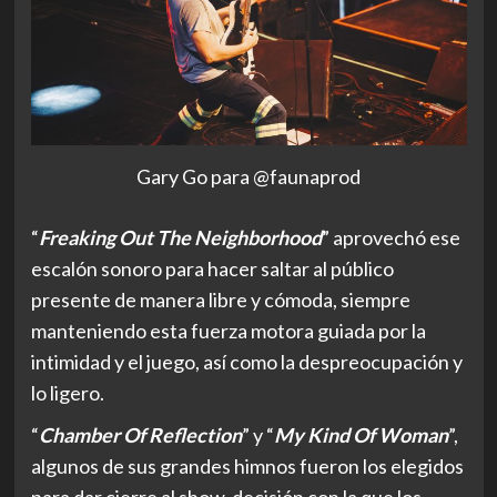
Gary Go para @faunaprod
“
Freaking Out The Neighborhood
” aprovechó ese
escalón sonoro para hacer saltar al público
presente de manera libre y cómoda, siempre
manteniendo esta fuerza motora guiada por la
intimidad y el juego, así como la despreocupación y
lo ligero.
“
Chamber Of Reflection
” y “
My Kind Of Woman
”,
algunos de sus grandes himnos fueron los elegidos