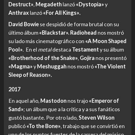
Destruct»
,
Megadeth
lanzó
«Dystopia»
y
Anthrax
lanzó
«For All Kings»
.
David Bowie
se despidió de forma brutal con su
último álbum
«Blackstar». Radiohead
nos mostró
su lado más cinematográfico con
«A Moon Shaped
Pool»
. En el
metal
destaca
Testament
y su álbum
«Brotherhood of the Snake»
,
Gojira
nos presentó
«Magma»
y
Meshuggah
nos mostró
«The Violent
Sleep of Reason»
.
2017
En aquel año,
Mastodon
nos trajo
«Emperor of
Sand»
; un álbum que a la crítica y a sus fanáticos
gustó bastante. Por otro lado,
Steven Wilson
publicó
«To the Bone»
, trabajo que se convirtió en
uno de los puntos fuertes de la carrera del músico