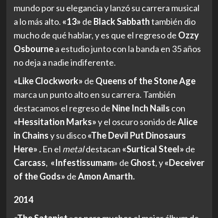
mundo por su elegancia y lanzó su carrera musical
a lo más alto.
«13»
de
Black Sabbath
también dio
mucho de qué hablar, y es que el regreso de
Ozzy
Osbourne
a estudio junto con la banda en 35 años
no deja a nadie indiferente.
«Like Clockwork»
de
Queens of the Stone Age
marca un punto alto en su carrera. También
destacamos el regreso de
Nine Inch Nails
con
«Hessitation Marks»
y el oscuro sonido de
Alice
in Chains
y su disco
«The Devil Put Dinosaurs
Here»
.
En el
metal
destacan
«Surtical Steel»
de
Carcass
,
«Infestissumam
» de
Ghost
, y
«Deceiver
of the Gods»
de
Amon Amarth.
2014
«The Satanist
«
es para muchos el mejor álbum de