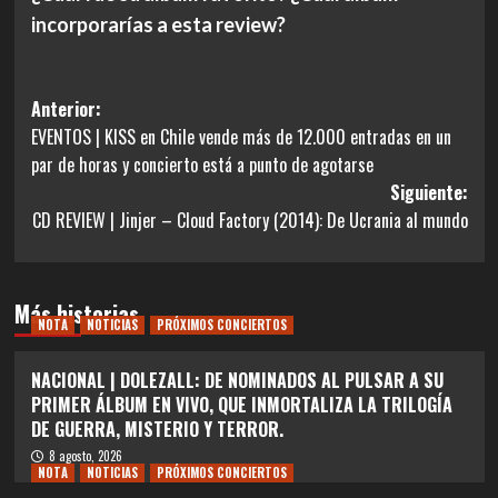
incorporarías a esta review?
Navegación
Anterior:
EVENTOS | KISS en Chile vende más de 12.000 entradas en un
de
par de horas y concierto está a punto de agotarse
entradas
Siguiente:
CD REVIEW | Jinjer – Cloud Factory (2014): De Ucrania al mundo
Más historias
NOTA
NOTICIAS
PRÓXIMOS CONCIERTOS
NACIONAL | DOLEZALL: DE NOMINADOS AL PULSAR A SU
PRIMER ÁLBUM EN VIVO, QUE INMORTALIZA LA TRILOGÍA
DE GUERRA, MISTERIO Y TERROR.
8 agosto, 2026
NOTA
NOTICIAS
PRÓXIMOS CONCIERTOS