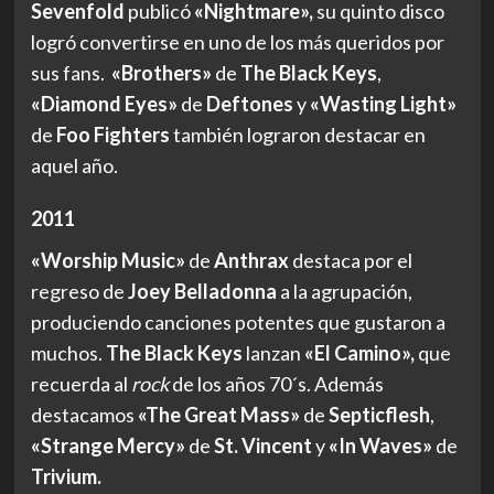
Sevenfold
publicó
«Nightmare»,
su quinto disco
logró convertirse en uno de los más queridos por
sus fans.
«Brothers»
de
The Black Keys
,
«Diamond Eyes»
de
Deftones
y
«Wasting Light»
de
Foo Fighters
también lograron destacar en
aquel año.
2011
«Worship Music»
de
Anthrax
destaca por el
regreso de
Joey Belladonna
a la agrupación,
produciendo canciones potentes que gustaron a
muchos.
The Black Keys
lanzan
«El Camino»,
que
recuerda al
rock
de los años 70´s. Además
destacamos
«The Great Mass»
de
Septicflesh
,
«Strange Mercy»
de
St. Vincent
y
«In Waves»
de
Trivium.