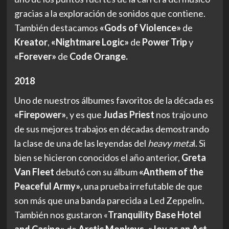
gracias a la exploración de sonidos que contiene.
También destacamos
«Gods of Violence»
de
Kreator
,
«Nightmare Logic»
de
Power Trip
y
«Forever»
de
Code Orange.
2018
Uno de nuestros álbumes favoritos de la década es
«Firepower»
, y es que
Judas Priest
nos trajo uno
de sus mejores trabajos en décadas demostrando
la clase de una de las leyendas del
heavy meta
l. Si
bien se hicieron conocidos el año anterior,
Greta
Van Fleet
debutó con su álbum
«Anthem of the
Peaceful Army»
,
una prueba irrefutable de que
son más que una banda parecida a Led Zeppelin
.
También nos gustaron «
Tranquility Base Hotel
and Casino»
de
Arctic Monkeys
,
«Joy as an Act