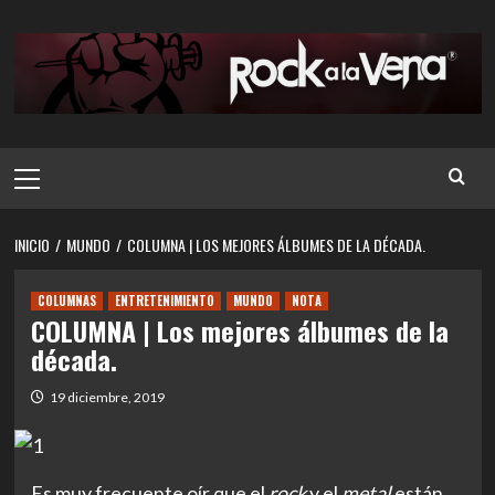
Saltar
al
contenido
Menú
principal
INICIO
MUNDO
COLUMNA | LOS MEJORES ÁLBUMES DE LA DÉCADA.
COLUMNAS
ENTRETENIMIENTO
MUNDO
NOTA
COLUMNA | Los mejores álbumes de la
década.
19 diciembre, 2019
Es muy frecuente oír que el
rock
y el
metal
están