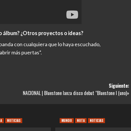
vo álbum? ¿Otros proyectos o ideas?
 banda con cualquiera que lo haya escuchado,
brir más puertas”.
Siguiente:
NACIONAL | Bluestone lanza disco debut “Bluestone I (uno)»
TA
NOTICIAS
MUNDO
NOTA
NOTICIAS