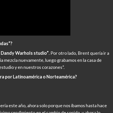
Judas”?
 Dandy Warhols studio”
. Por otro lado, Brent quería ir a
a mezcla nuevamente, luego grabamos en la casa de
 estudio y en nuestros corazones”.
ira por Latinoamérica o Norteamérica?
ebería este año, ahora solo porque nos íbamos hasta hace
imo rendimiento en el cambio de sonido, y ahora lo