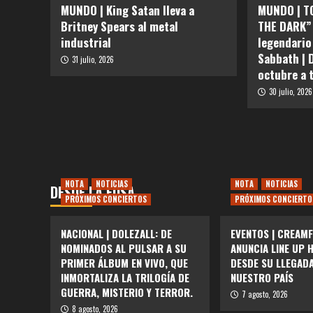
MUNDO | King Satan lleva a
MUNDO | T
Britney Spears al metal
THE DARK” 
industrial
legendario
Sabbath | 
31 julio, 2026
octubre a 
30 julio, 2026
NOTA
NOTICIAS
NOTA
NOTICIAS
DESDE LA FOSA
PRÓXIMOS CONCIERTOS
PRÓXIMOS CONCIERTO
NACIONAL | DOLEZALL: DE
EVENTOS | CREAMF
NOMINADOS AL PULSAR A SU
ANUNCIA LINE UP 
PRIMER ÁLBUM EN VIVO, QUE
DESDE SU LLEGAD
INMORTALIZA LA TRILOGÍA DE
NUESTRO PAÍS
GUERRA, MISTERIO Y TERROR.
7 agosto, 2026
8 agosto, 2026