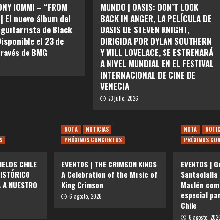
ONY IOMMI – “FROM
MUNDO | OASIS: DON’T LOOK
| El nuevo álbum del
BACK IN ANGER, LA PELÍCULA DE
 guitarrista de Black
OASIS DE STEVEN KNIGHT,
Disponible el 23 de
DIRIGIDA POR DYLAN SOUTHERN
través de BMG
Y WILL LOVELACE, SE ESTRENARÁ
A NIVEL MUNDIAL EN EL FESTIVAL
INTERNACIONAL DE CINE DE
VENECIA
23 julio, 2026
NOTA
NOTICIAS
NOTA
NOTIC
S
PRÓXIMOS CONCIERTOS
PRÓXIMOS CON
IELDS CHILE
EVENTOS | THE CRIMSON KINGS
EVENTOS | G
HISTÓRICO
A Celebration of the Music of
Santaolalla
A A NUESTRO
King Crimson
Maulén como
especial pa
6 agosto, 2026
Chile
6 agosto, 202