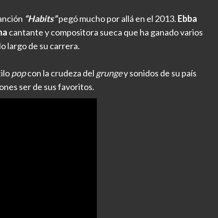
canción
“Habits”
pegó mucho por allá en el 2013.
Ebba
na
cantante y compositora sueca que ha ganado varios
 largo de su carrera.
ilo
pop
con la crudeza del
grunge
y sonidos de su país
ones ser de sus favoritos.