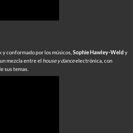
k y conformado por los músicos,
Sophie Hawley-Weld
y
 un mezcla entre el
house y dance
electrónica, con
de sus temas.