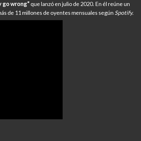
y go wrong”
que lanzó en julio de 2020. En él reúne un
más de 11 millones de oyentes mensuales según
Spotify.