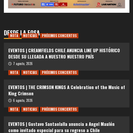
DESDE LA FOSA
NOTA
NOTICIAS
PRÓXIMOS CONCIERTOS
EVENTOS | CREAMFIELDS CHILE ANUNCIA LINE UP HISTÓRICO
DESDE SU LLEGADA A NUESTRO NUESTRO PAÍS
7 agosto, 2026
NOTA
NOTICIAS
PRÓXIMOS CONCIERTOS
EVENTOS | THE CRIMSON KINGS A Celebration of the Music of
King Crimson
6 agosto, 2026
NOTA
NOTICIAS
PRÓXIMOS CONCIERTOS
EVENTOS | Gustavo Santaolalla anuncia a Angel Maulén
como invitado especial para su regreso a Chile