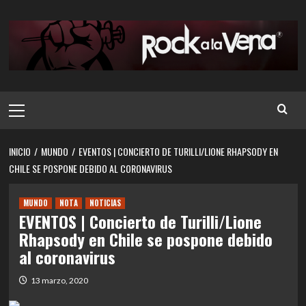
Saltar
al
contenido
Menú
principal
INICIO
MUNDO
EVENTOS | CONCIERTO DE TURILLI/LIONE RHAPSODY EN
CHILE SE POSPONE DEBIDO AL CORONAVIRUS
MUNDO
NOTA
NOTICIAS
EVENTOS | Concierto de Turilli/Lione
Rhapsody en Chile se pospone debido
al coronavirus
13 marzo, 2020