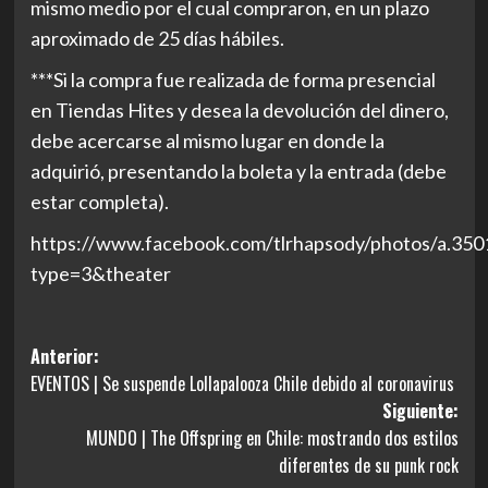
mismo medio por el cual compraron, en un plazo
aproximado de 25 días hábiles.
***Si la compra fue realizada de forma presencial
en Tiendas Hites y desea la devolución del dinero,
debe acercarse al mismo lugar en donde la
adquirió, presentando la boleta y la entrada (debe
estar completa).
https://www.facebook.com/tlrhapsody/photos/a.3
type=3&theater
Navegación
Anterior:
EVENTOS | Se suspende Lollapalooza Chile debido al coronavirus
de
Siguiente:
entradas
MUNDO | The Offspring en Chile: mostrando dos estilos
diferentes de su punk rock