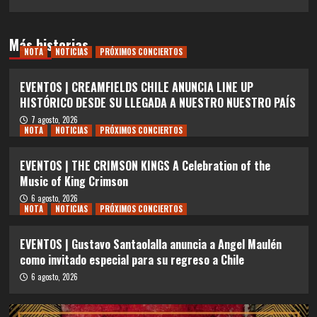
Más historias
NOTA
NOTICIAS
PRÓXIMOS CONCIERTOS
EVENTOS | CREAMFIELDS CHILE ANUNCIA LINE UP
HISTÓRICO DESDE SU LLEGADA A NUESTRO NUESTRO PAÍS
7 agosto, 2026
NOTA
NOTICIAS
PRÓXIMOS CONCIERTOS
EVENTOS | THE CRIMSON KINGS A Celebration of the
Music of King Crimson
6 agosto, 2026
NOTA
NOTICIAS
PRÓXIMOS CONCIERTOS
EVENTOS | Gustavo Santaolalla anuncia a Angel Maulén
como invitado especial para su regreso a Chile
6 agosto, 2026