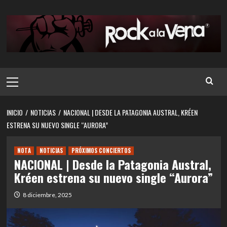
Saltar
al
contenido
Menú
principal
INICIO
NOTICIAS
NACIONAL | DESDE LA PATAGONIA AUSTRAL, KRÉEN
ESTRENA SU NUEVO SINGLE “AURORA”
NOTA
NOTICIAS
PRÓXIMOS CONCIERTOS
NACIONAL | Desde la Patagonia Austral,
Kréen estrena su nuevo single “Aurora”
8 diciembre, 2025