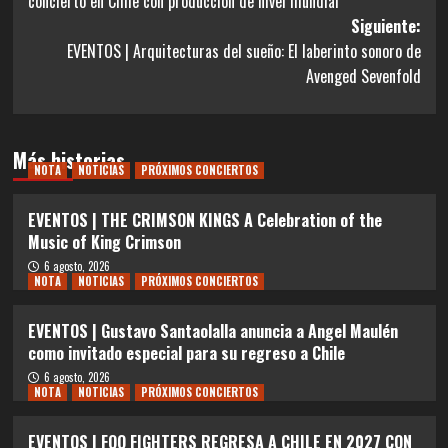
concierto en Chile con producción de nivel mundial
entradas
Siguiente:
EVENTOS | Arquitecturas del sueño: El laberinto sonoro de
Avenged Sevenfold
Más historias
NOTA
NOTICIAS
PRÓXIMOS CONCIERTOS
EVENTOS | THE CRIMSON KINGS A Celebration of the
Music of King Crimson
6 agosto, 2026
NOTA
NOTICIAS
PRÓXIMOS CONCIERTOS
EVENTOS | Gustavo Santaolalla anuncia a Angel Maulén
como invitado especial para su regreso a Chile
6 agosto, 2026
NOTA
NOTICIAS
PRÓXIMOS CONCIERTOS
EVENTOS | FOO FIGHTERS REGRESA A CHILE EN 2027 CON