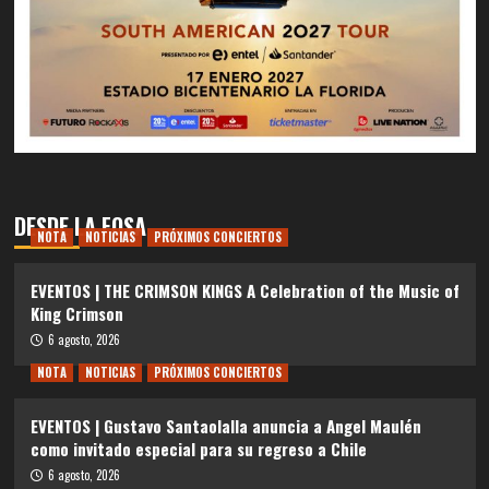
DESDE LA FOSA
NOTA
NOTICIAS
PRÓXIMOS CONCIERTOS
EVENTOS | THE CRIMSON KINGS A Celebration of the Music of
King Crimson
6 agosto, 2026
NOTA
NOTICIAS
PRÓXIMOS CONCIERTOS
EVENTOS | Gustavo Santaolalla anuncia a Angel Maulén
como invitado especial para su regreso a Chile
6 agosto, 2026