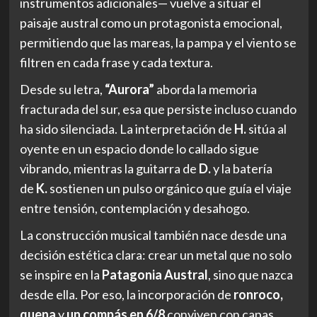
instrumentos adicionales— vuelve a situar el
paisaje austral como un protagonista emocional,
permitiendo que las mareas, la pampa y el viento se
filtren en cada frase y cada textura.
Desde su letra,
“Aurora”
aborda la memoria
fracturada del sur, esa que persiste incluso cuando
ha sido silenciada. La interpretación de
H.
sitúa al
oyente en un espacio donde lo callado sigue
vibrando, mientras la guitarra de
D.
y la batería
de
K.
sostienen un pulso orgánico que guía el viaje
entre tensión, contemplación y desahogo.
La construcción musical también nace desde una
decisión estética clara: crear un metal que no solo
se inspire en la
Patagonia Austral
, sino que nazca
desde ella. Por eso, la incorporación de
ronroco,
quena
y
un compás en 6/8
conviven con capas