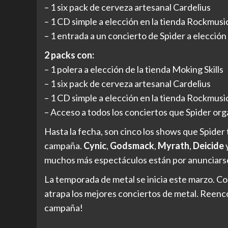
– 1 six pack de cerveza artesanal Cardelius
– 1 CD simple a elección en la tienda Rockmusi
– 1 entrada a un concierto de Spider a elecció
2 packs con:
– 1 polera a elección de la tienda Moking Skills
– 1 six pack de cerveza artesanal Cardelius
– 1 CD simple a elección en la tienda Rockmusi
– Acceso a todos los conciertos que Spider org
Hasta la fecha, son cinco los shows que Spide
campaña.
Cynic
,
Godsmack
,
Myrath
,
Deicide
muchos más espectáculos están por anunciarse
La temporada de metal se inicia este marzo. Co
atrapa los mejores conciertos de metal. Reenc
campaña!