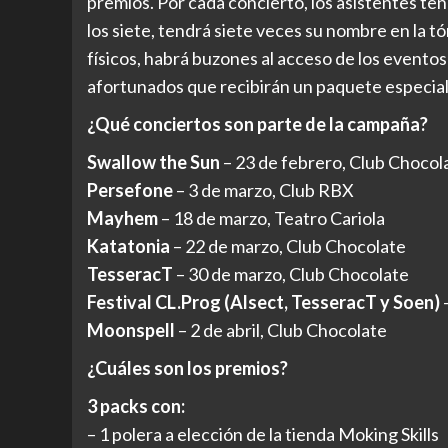
premios. Por cada concierto, los asistentes te
los siete, tendrá siete veces su nombre en la 
físicos, habrá buzones al acceso de los evento
afortunados que recibirán un paquete especial q
¿Qué conciertos son parte de la campaña?
Swallow the Sun
– 23 de febrero, Club Chocol
Persefone
– 3 de marzo, Club RBX
Mayhem
– 18 de marzo, Teatro Cariola
Katatonia
– 22 de marzo, Club Chocolate
TesseracT
– 30 de marzo, Club Chocolate
Festival CL.Prog (Alsect, TesseracT y Soen)
Moonspell
– 2 de abril, Club Chocolate
¿Cuáles son los premios?
3 packs con:
– 1 polera a elección de la tienda Moking Skills