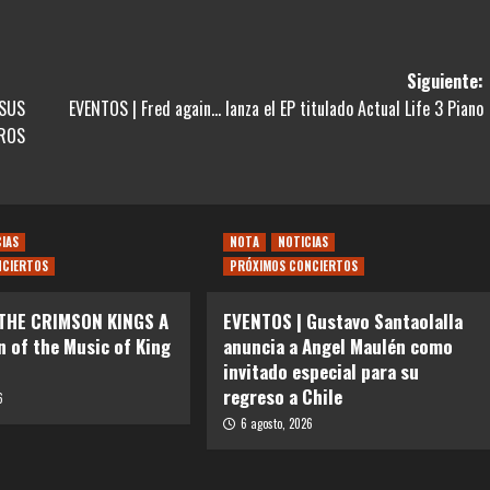
Siguiente:
 SUS
EVENTOS | Fred again… lanza el EP titulado Actual Life 3 Piano
EROS
CIAS
NOTA
NOTICIAS
NCIERTOS
PRÓXIMOS CONCIERTOS
 THE CRIMSON KINGS A
EVENTOS | Gustavo Santaolalla
n of the Music of King
anuncia a Angel Maulén como
invitado especial para su
regreso a Chile
6
6 agosto, 2026