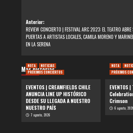
Navegación
Anterior:
REVIEW CONCIERTO | FESTIVAL ARC 2023: EL TEATRO ABRE
de
PUERTAS A ARTISTAS LOCALES, CAMILA MORENO Y MARIN
entradas
EN LA SERENA
NOTA
NOTICIAS
NOTA
NOTI
Más historias
PRÓXIMOS CONCIERTOS
PRÓXIMOS CO
EVENTOS | CREAMFIELDS CHILE
EVENTOS |
ANUNCIA LINE UP HISTÓRICO
Celebratio
DESDE SU LLEGADA A NUESTRO
Crimson
NUESTRO PAÍS
6 agosto, 202
7 agosto, 2026