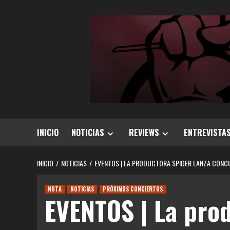
Saltar
al
contenido
INICIO
NOTICIAS
REVIEWS
ENTREVISTA
INICIO
NOTICIAS
EVENTOS | LA PRODUCTORA SPIDER LANZA CONCU
NOTA
NOTICIAS
PRÓXIMOS CONCIERTOS
EVENTOS | La prod