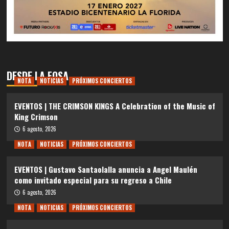
DESDE LA FOSA
NOTA
NOTICIAS
PRÓXIMOS CONCIERTOS
EVENTOS | THE CRIMSON KINGS A Celebration of the Music of
King Crimson
6 agosto, 2026
NOTA
NOTICIAS
PRÓXIMOS CONCIERTOS
EVENTOS | Gustavo Santaolalla anuncia a Angel Maulén
como invitado especial para su regreso a Chile
6 agosto, 2026
NOTA
NOTICIAS
PRÓXIMOS CONCIERTOS