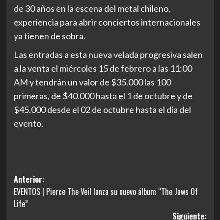
de 30 años en la escena del metal chileno,
experiencia para abrir conciertos internacionales
ya tienen de sobra.
Las entradas a esta nueva velada progresiva salen
a la venta el miércoles 15 de febrero a las 11:00
AM y tendrán un valor de $35.000 las 100
primeras, de $40.000 hasta el 1 de octubre y de
$45.000 desde el 02 de octubre hasta el día del
evento.
Navegación
Anterior:
EVENTOS | Pierce The Veil lanza su nuevo álbum “The Jaws Of
de
Life”
entradas
Siguiente: