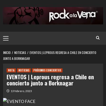
Saltar
al
contenido
Menú
principal
INICIO
NOTICIAS
EVENTOS | LEPROUS REGRESA A CHILE EN CONCIERTO
JUNTO A BORKNAGAR
NOTA
NOTICIAS
PRÓXIMOS CONCIERTOS
EVENTOS | Leprous regresa a Chile en
concierto junto a Borknagar
13 febrero, 2023