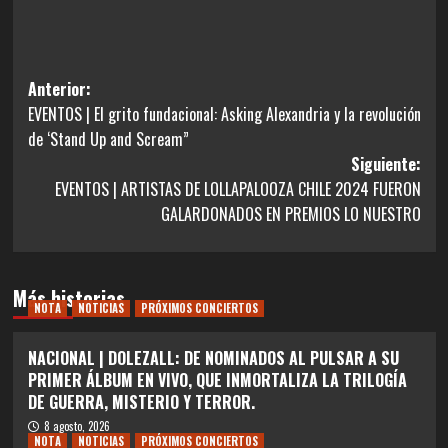
Navegación
Anterior:
EVENTOS | El grito fundacional: Asking Alexandria y la revolución
de
de ‘Stand Up and Scream”
entradas
Siguiente:
EVENTOS | ARTISTAS DE LOLLAPALOOZA CHILE 2024 FUERON
GALARDONADOS EN PREMIOS LO NUESTRO
Más historias
NOTA
NOTICIAS
PRÓXIMOS CONCIERTOS
NACIONAL | DOLEZALL: DE NOMINADOS AL PULSAR A SU
PRIMER ÁLBUM EN VIVO, QUE INMORTALIZA LA TRILOGÍA
DE GUERRA, MISTERIO Y TERROR.
8 agosto, 2026
NOTA
NOTICIAS
PRÓXIMOS CONCIERTOS