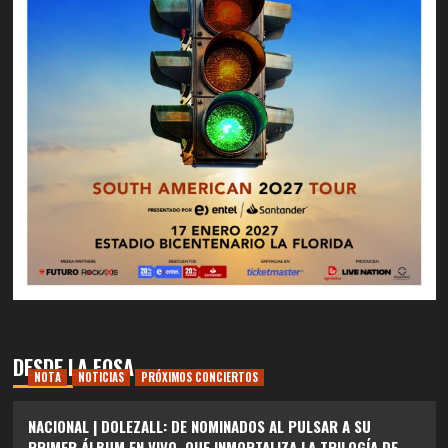
DESDE LA FOSA
NOTA
NOTICIAS
PRÓXIMOS CONCIERTOS
NACIONAL | DOLEZALL: DE NOMINADOS AL PULSAR A SU
PRIMER ÁLBUM EN VIVO, QUE INMORTALIZA LA TRILOGÍA DE