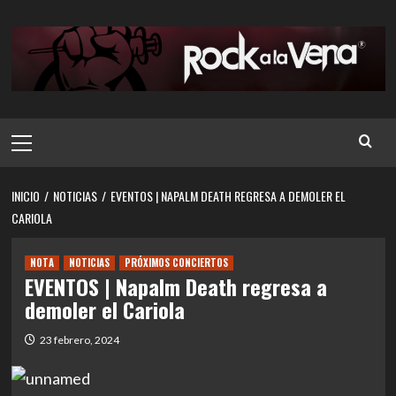
Saltar
al
contenido
Menú
principal
INICIO
NOTICIAS
EVENTOS | NAPALM DEATH REGRESA A DEMOLER EL
CARIOLA
NOTA
NOTICIAS
PRÓXIMOS CONCIERTOS
EVENTOS | Napalm Death regresa a
demoler el Cariola
23 febrero, 2024