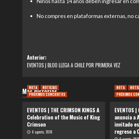
Niños hasta 14 años deben ingresar en com
No compres en plataformas externas, no ca
Navegación
Anterior:
EVENTOS | BLOO LLEGA A CHILE POR PRIMERA VEZ
de
entradas
NOTA
NOTICIAS
NOTA
NOTI
Más historias
PRÓXIMOS CONCIERTOS
PRÓXIMOS CO
EVENTOS | THE CRIMSON KINGS A
EVENTOS | 
Celebration of the Music of King
anuncia a 
Crimson
invitado e
regreso a 
6 agosto, 2026