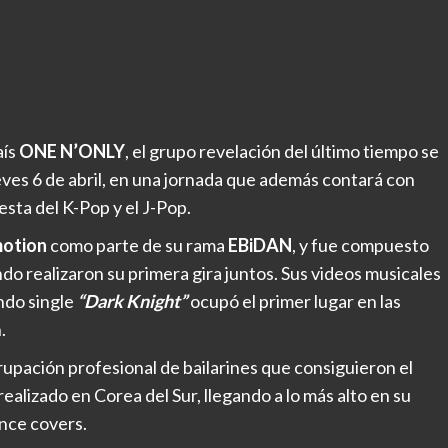
aís
ONE N’ONLY
, el grupo revelación del último tiempo se
eves 6 de abril, en una jornada que además contará con
esta del K-Pop y el J-Pop.
motion
como parte de su rama
EBiDAN
, y fue compuesto
do realizaron su primera gira juntos. Sus videos musicales
undo single
“Dark Knight”
ocupó el primer lugar en las
.
grupación profesional de bailarines que consiguieron el
realizado en Corea del Sur, llegando a lo más alto en su
ance covers.