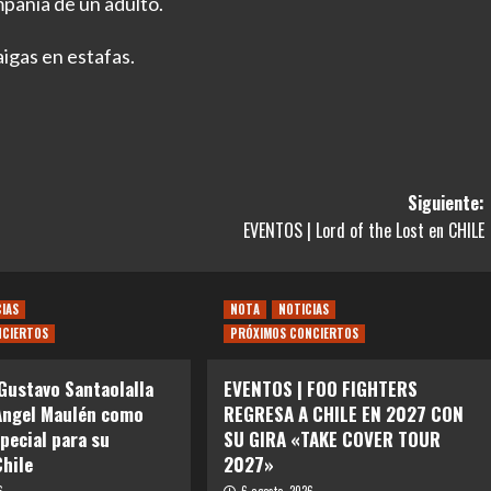
pañía de un adulto.
igas en estafas.
Siguiente:
EVENTOS | Lord of the Lost en CHILE
CIAS
NOTA
NOTICIAS
NCIERTOS
PRÓXIMOS CONCIERTOS
Gustavo Santaolalla
EVENTOS | FOO FIGHTERS
Angel Maulén como
REGRESA A CHILE EN 2027 CON
special para su
SU GIRA «TAKE COVER TOUR
Chile
2027»