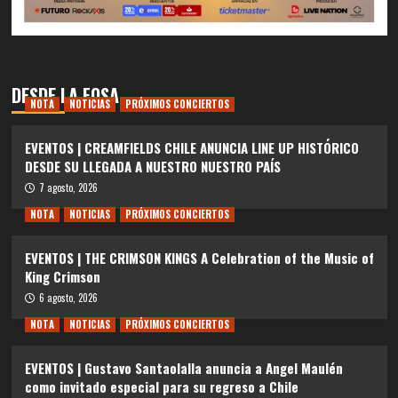
DESDE LA FOSA
NOTA
NOTICIAS
PRÓXIMOS CONCIERTOS
EVENTOS | CREAMFIELDS CHILE ANUNCIA LINE UP HISTÓRICO
DESDE SU LLEGADA A NUESTRO NUESTRO PAÍS
7 agosto, 2026
NOTA
NOTICIAS
PRÓXIMOS CONCIERTOS
EVENTOS | THE CRIMSON KINGS A Celebration of the Music of
King Crimson
6 agosto, 2026
NOTA
NOTICIAS
PRÓXIMOS CONCIERTOS
EVENTOS | Gustavo Santaolalla anuncia a Angel Maulén
como invitado especial para su regreso a Chile