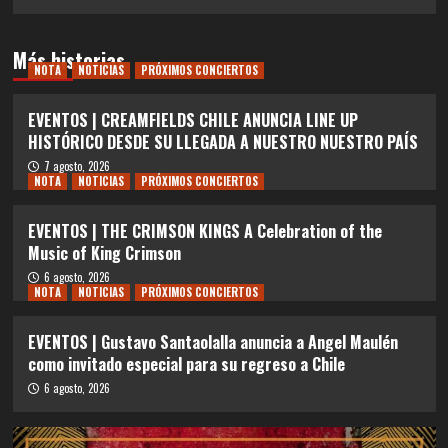
Más historias
NOTA
NOTICIAS
PRÓXIMOS CONCIERTOS
EVENTOS | CREAMFIELDS CHILE ANUNCIA LINE UP
HISTÓRICO DESDE SU LLEGADA A NUESTRO NUESTRO PAÍS
7 agosto, 2026
NOTA
NOTICIAS
PRÓXIMOS CONCIERTOS
EVENTOS | THE CRIMSON KINGS A Celebration of the
Music of King Crimson
6 agosto, 2026
NOTA
NOTICIAS
PRÓXIMOS CONCIERTOS
EVENTOS | Gustavo Santaolalla anuncia a Angel Maulén
como invitado especial para su regreso a Chile
6 agosto, 2026