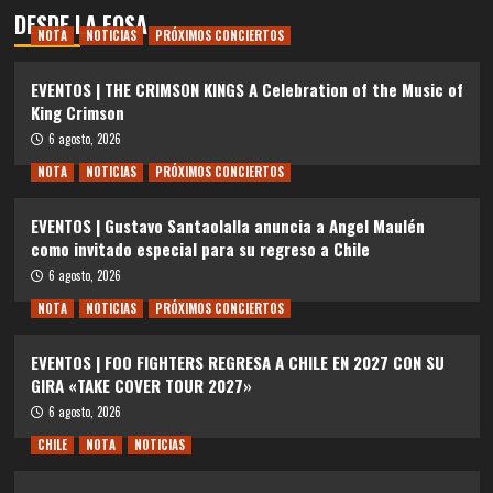
DESDE LA FOSA
NOTA
NOTICIAS
PRÓXIMOS CONCIERTOS
EVENTOS | THE CRIMSON KINGS A Celebration of the Music of
King Crimson
6 agosto, 2026
NOTA
NOTICIAS
PRÓXIMOS CONCIERTOS
EVENTOS | Gustavo Santaolalla anuncia a Angel Maulén
como invitado especial para su regreso a Chile
6 agosto, 2026
NOTA
NOTICIAS
PRÓXIMOS CONCIERTOS
EVENTOS | FOO FIGHTERS REGRESA A CHILE EN 2027 CON SU
GIRA «TAKE COVER TOUR 2027»
6 agosto, 2026
CHILE
NOTA
NOTICIAS