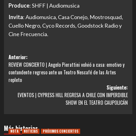
Produce
: SHFF | Audiomusica
Invita
: Audiomusica, Casa Conejo, Mostrosquad,
Cuello Negro, Cyco Records, Goodstock Radio y
Cine Frecuencia.
Navegación
Anterior:
REVIEW CONCIERTO | Angelo Pierattini volvió a casa: emotivo y
de
contundente regreso ante un Teatro Nescafé de las Artes
entradas
repleto
Siguiente:
EVENTOS | CYPRESS HILL REGRESA A CHILE CON IMPERDIBLE
SHOW EN EL TEATRO CAUPOLICÁN
Más historias
NOTA
NOTICIAS
PRÓXIMOS CONCIERTOS