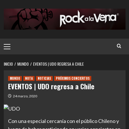
Saltar
al
contenido
Menú
principal
INICIO
MUNDO
EVENTOS | UDO REGRESA A CHILE
MUNDO
NOTA
NOTICIAS
PRÓXIMOS CONCIERTOS
EVENTOS | UDO regresa a Chile
24 marzo, 2020
Con una especial cercanía con el público Chileno y
luego de haber participado en varios conciertos en