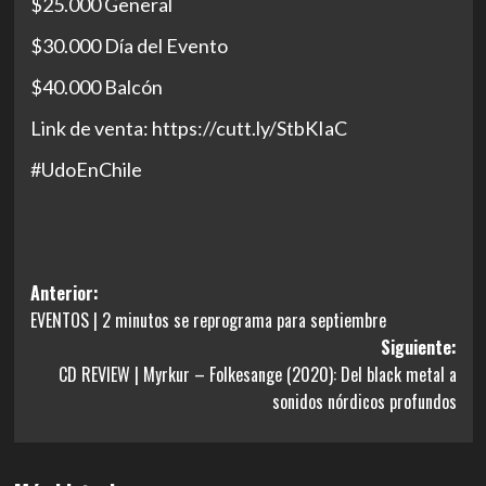
$25.000 General
$30.000 Día del Evento
$40.000 Balcón
Link de venta: https://cutt.ly/StbKIaC
#UdoEnChile
Navegación
Anterior:
EVENTOS | 2 minutos se reprograma para septiembre
de
Siguiente:
entradas
CD REVIEW | Myrkur – Folkesange (2020): Del black metal a
sonidos nórdicos profundos