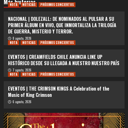
Más historias
NOTA
NOTICIAS
PRÓXIMOS CONCIERTOS
NACIONAL | DOLEZALL: DE NOMINADOS AL PULSAR A SU
PRIMER ÁLBUM EN VIVO, QUE INMORTALIZA LA TRILOGÍA
DE GUERRA, MISTERIO Y TERROR.
8 agosto, 2026
NOTA
NOTICIAS
PRÓXIMOS CONCIERTOS
EVENTOS | CREAMFIELDS CHILE ANUNCIA LINE UP
HISTÓRICO DESDE SU LLEGADA A NUESTRO NUESTRO PAÍS
7 agosto, 2026
NOTA
NOTICIAS
PRÓXIMOS CONCIERTOS
EVENTOS | THE CRIMSON KINGS A Celebration of the
Music of King Crimson
6 agosto, 2026