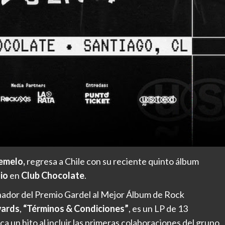
emelo,
regresa a Chile con su reciente quinto álbum
nio
en
Club Chocolate
.
anador del Premio Gardel al Mejor Álbum de Rock
wards
,
“Términos & Condiciones”
, es un LP de 13
 un hito al incluir las primeras colaboraciones del grupo,