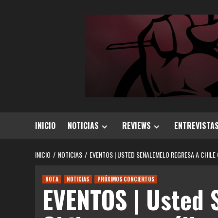
Saltar
al
contenido
INICIO
NOTICIAS
REVIEWS
ENTREVISTA
INICIO
NOTICIAS
EVENTOS | USTED SEÑALEMELO REGRESA A CHILE
NOTA
NOTICIAS
PRÓXIMOS CONCIERTOS
EVENTOS | Usted 