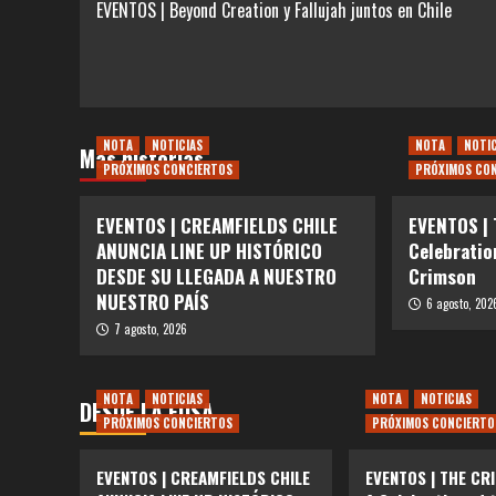
EVENTOS | Beyond Creation y Fallujah juntos en Chile
de
entradas
NOTA
NOTICIAS
NOTA
NOTI
Más historias
PRÓXIMOS CONCIERTOS
PRÓXIMOS CO
EVENTOS | CREAMFIELDS CHILE
EVENTOS |
ANUNCIA LINE UP HISTÓRICO
Celebratio
DESDE SU LLEGADA A NUESTRO
Crimson
NUESTRO PAÍS
6 agosto, 202
7 agosto, 2026
NOTA
NOTICIAS
NOTA
NOTICIAS
DESDE LA FOSA
PRÓXIMOS CONCIERTOS
PRÓXIMOS CONCIERTO
EVENTOS | CREAMFIELDS CHILE
EVENTOS | THE CR