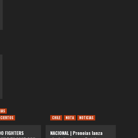
IAS
CIERTOS
CHILE
NOTA
NOTICIAS
OO FIGHTERS
NACIONAL | Pronoias lanza