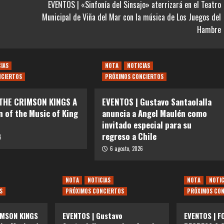
EVENTOS | «Sinfonía del Sinsajo» aterrizará en el Teatro
Municipal de Viña del Mar con la música de Los Juegos del
Hambre
CIAS
NOTA
NOTICIAS
NCIERTOS
PRÓXIMOS CONCIERTOS
 THE CRIMSON KINGS A
EVENTOS | Gustavo Santaolalla
n of the Music of King
anuncia a Angel Maulén como
invitado especial para su
regreso a Chile
6
6 agosto, 2026
NOTA
NOTICIAS
NOTA
NOTIC
S
PRÓXIMOS CONCIERTOS
PRÓXIMOS CON
IMSON KINGS
EVENTOS | Gustavo
EVENTOS | F