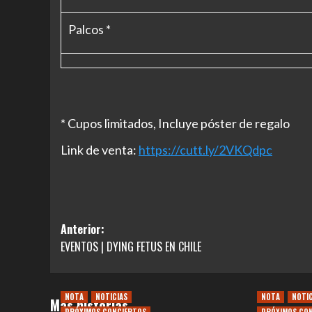
Palcos *
* Cupos limitados, Incluye póster de regalo
Link de venta:
https://cutt.ly/2VKQdpc
Navegación
Anterior:
EVENTOS | DYING FETUS EN CHILE
de
entradas
NOTA
NOTICIAS
NOTA
NOTI
Más historias