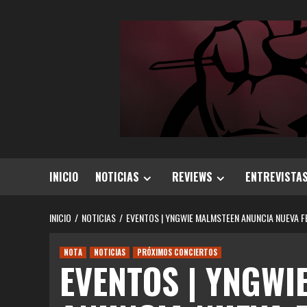
Saltar
al
contenido
INICIO
NOTICIAS
REVIEWS
ENTREVISTA
INICIO
NOTICIAS
EVENTOS | YNGWIE MALMSTEEN ANUNCIA NUEVA F
NOTA
NOTICIAS
PRÓXIMOS CONCIERTOS
EVENTOS | YNGWI