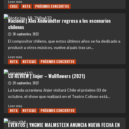
Leer
Leer más
CHILE
más
NOTA
PRÓXIMOS CONCIERTOS
sobre
EVENTOS
Nacional | Alex Andwandter regresa a los escenarios
|
chilenos
Canto
Hondo:
30 septiembre, 2022
nuevo
El compositor chileno, que estos últimos años se ha dedicado a
single
producir a otros músicos, vuelve al país tras un...
de
Soul
Leer
Leer más
Robots
NOTA
más
NOTICIAS
PRÓXIMOS CONCIERTOS
en
sobre
plataformas
Nacional
CD REVIEW | Jinjer – Wallflowers (2021)
|
29 septiembre, 2022
Alex
Andwandter
La banda ucraniana Jinjer visitará Chile el próximo 03 de
regresa
octubre, el show que realizará en el Teatro Coliseo está...
a
Leer
los
Leer más
NOTA
más
NOTICIAS
PRÓXIMOS CONCIERTOS
escenarios
sobre
chilenos
CD
EVENTOS | YNGWIE MALMSTEEN ANUNCIA NUEVA FECHA EN
REVIEW