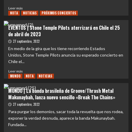
la
historia
Leer
Leer más
de
NOTA
más
NOTICIAS
PRÓXIMOS CONCIERTOS
la
sobre
música
REVIEW
EVENTOS | Stone Temple Pilots aterrizará en Chile el 25
CONCIERTO
de abril de 2023
|
Se
27 septiembre, 2022
escribe
En medio de la gira que los tiene recorriendo Estados
una
Unidos, Stone Temple Pilots anuncia su esperado concierto en
pagina
Chile el...
mas
en
Leer
Leer más
la
MUNDO
más
NOTA
NOTICIAS
historia
sobre
entre
EVENTOS
MUNDO | La banda brasileña de Groove/Thrash Metal
The
|
Makunaybah, lanza nuevo sencillo «Break The Chains»
Gathering
Stone
y
Temple
27 septiembre, 2022
Chile
Pilots
Para purgar los demonios, sacar toda la revuelta que nos rodea,
aterrizará
exponer la verdad desnuda, aparece la banda Makunaybah.
en
Fundada...
Chile
el