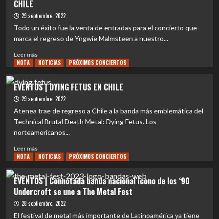
CHILE
|
Jinjer
29 septiembre, 2022
–
Todo un éxito fue la venta de entradas para el concierto que
Wallflowers
marca el regreso de Yngwie Malmsteen a nuestro...
(2021)
Leer
Leer más
NOTA
más
NOTICIAS
PRÓXIMOS CONCIERTOS
sobre
EVENTOS
EVENTOS | DYING FETUS EN CHILE
|
29 septiembre, 2022
YNGWIE
MALMSTEEN
Atenea trae de regreso a Chile a la banda más emblemática del
ANUNCIA
Technical Brutal Death Metal: Dying Fetus. Los
NUEVA
norteamericanos...
FECHA
EN
Leer
Leer más
CHILE
NOTA
más
NOTICIAS
PRÓXIMOS CONCIERTOS
sobre
EVENTOS
EVENTOS | Connotada banda nacional ícono de los ‘90
|
Undercroft se une a The Metal Fest
DYING
FETUS
28 septiembre, 2022
EN
El festival de metal más importante de Latinoamérica ya tiene