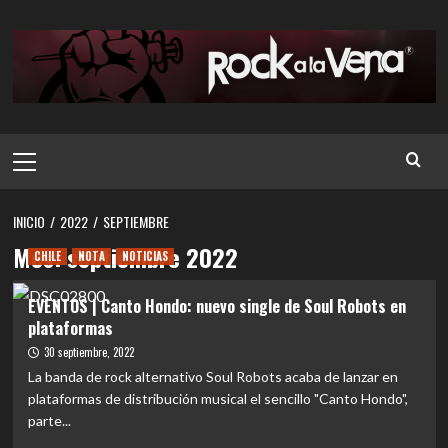
Saltar
al
contenido
Menú
principal
INICIO
2022
SEPTIEMBRE
Mes:
septiembre 2022
CHILE
NOTA
NOTICIAS
EVENTOS | Canto Hondo: nuevo single de Soul Robots en
plataformas
30 septiembre, 2022
La banda de rock alternativo Soul Robots acaba de lanzar en
plataformas de distribución musical el sencillo "Canto Hondo",
parte...