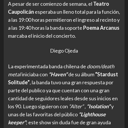
A pesar de ser comienzo de semana, el
Teatro
Caupolicán
esperaba un lleno total para la función,
a las 19:00 horas permitieron el ingreso al recinto y
a las 19:40 horas la banda soporte
Poema Arcanus
marcaba el inicio del concierto.
Diego Ojeda
La experimentada banda chilena de
doom/death
metal
iniciaba con
“Haven”
de su álbum
“Stardust
Solitude”
, la banda tuvo una gran respuesta por
parte del publico ya que cuentan con una gran
cantidad de seguidores leales desde sus inicios en
los 90. Luego siguieron con
“Alter” ,
“Isolation”
y
unas de las favoritas del público
“Lighthouse
keeper”
; este show sin duda fue de gran ayuda