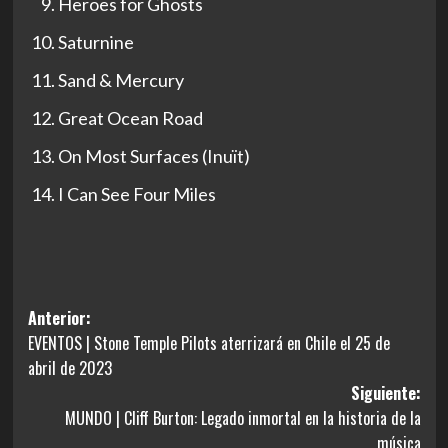
Heroes for Ghosts
Saturnine
Sand & Mercury
Great Ocean Road
On Most Surfaces (Inuït)
I Can See Four Miles
Navegación
Anterior:
EVENTOS | Stone Temple Pilots aterrizará en Chile el 25 de
de
abril de 2023
entradas
Siguiente:
MUNDO | Cliff Burton: Legado inmortal en la historia de la
música