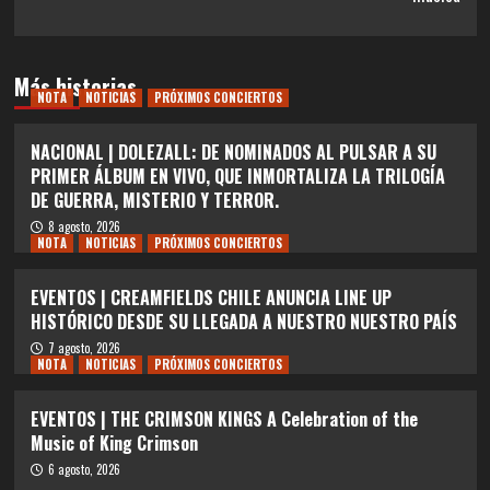
Más historias
NOTA
NOTICIAS
PRÓXIMOS CONCIERTOS
NACIONAL | DOLEZALL: DE NOMINADOS AL PULSAR A SU
PRIMER ÁLBUM EN VIVO, QUE INMORTALIZA LA TRILOGÍA
DE GUERRA, MISTERIO Y TERROR.
8 agosto, 2026
NOTA
NOTICIAS
PRÓXIMOS CONCIERTOS
EVENTOS | CREAMFIELDS CHILE ANUNCIA LINE UP
HISTÓRICO DESDE SU LLEGADA A NUESTRO NUESTRO PAÍS
7 agosto, 2026
NOTA
NOTICIAS
PRÓXIMOS CONCIERTOS
EVENTOS | THE CRIMSON KINGS A Celebration of the
Music of King Crimson
6 agosto, 2026