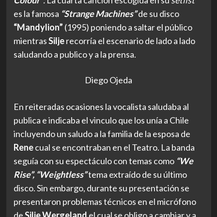
Colour”
.
La cuarta canción escogida en su
setlist
es la famosa
“Strange Machines”
de su disco
“Mandylion”
(1995) poniendo a saltar el público
mientras
Silje
recorría el escenario de lado a lado
saludando a publico y a la prensa.
Diego Ojeda
En reiteradas ocasiones la vocalista saludaba al
publica e indicaba el vinculo que los unía a Chile
incluyendo un saludo a la familia de la esposa de
Rene
cual se encontraban en el Teatro. La banda
seguía con su espectáculo con temas como
“We
Rise”, “Weightless”
tema extraído de su último
disco. Sin embargo, durante su presentación se
presentaron problemas técnicos en el micrófono
de
Silje Wergeland
el cual se obligo a cambiar y a