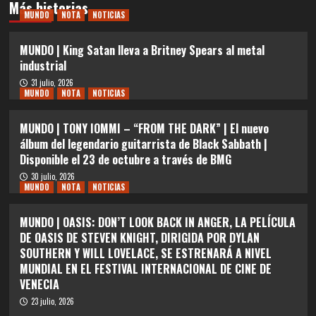
Más historias
MUNDO
NOTA
NOTICIAS
MUNDO | King Satan lleva a Britney Spears al metal
industrial
31 julio, 2026
MUNDO
NOTA
NOTICIAS
MUNDO | TONY IOMMI – “FROM THE DARK” | El nuevo
álbum del legendario guitarrista de Black Sabbath |
Disponible el 23 de octubre a través de BMG
30 julio, 2026
MUNDO
NOTA
NOTICIAS
MUNDO | OASIS: DON’T LOOK BACK IN ANGER, LA PELÍCULA
DE OASIS DE STEVEN KNIGHT, DIRIGIDA POR DYLAN
SOUTHERN Y WILL LOVELACE, SE ESTRENARÁ A NIVEL
MUNDIAL EN EL FESTIVAL INTERNACIONAL DE CINE DE
VENECIA
23 julio, 2026