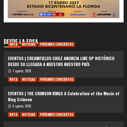
DESDE LA FOSA
NOTA
NOTICIAS
PRÓXIMOS CONCIERTOS
EVENTOS | CREAMFIELDS CHILE ANUNCIA LINE UP HISTÓRICO
DESDE SU LLEGADA A NUESTRO NUESTRO PAÍS
7 agosto, 2026
NOTA
NOTICIAS
PRÓXIMOS CONCIERTOS
EVENTOS | THE CRIMSON KINGS A Celebration of the Music of
King Crimson
6 agosto, 2026
NOTA
NOTICIAS
PRÓXIMOS CONCIERTOS