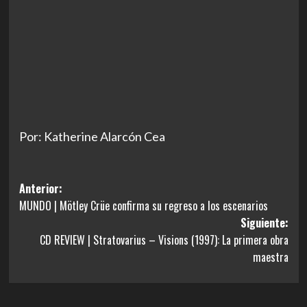
Por: Katherine Alarcón Cea
Navegación
Anterior:
MUNDO | Mötley Crüe confirma su regreso a los escenarios
de
Siguiente:
entradas
CD REVIEW | Stratovarius – Visions (1997): La primera obra
maestra