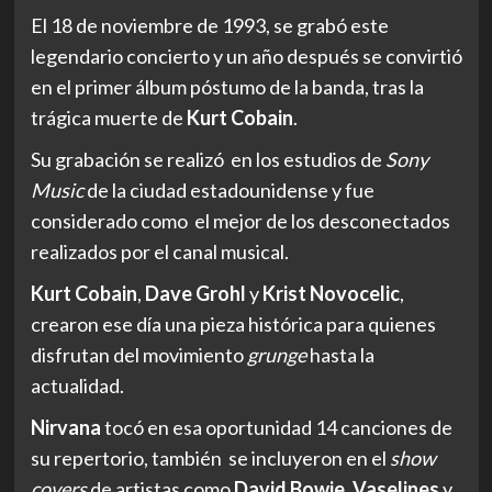
El 18 de noviembre de 1993, se grabó este
legendario concierto y un año después se convirtió
en el primer álbum póstumo de la banda, tras la
trágica muerte de
Kurt Cobain
.
Su grabación se realizó en los estudios de
Sony
Music
de la ciudad estadounidense y fue
considerado como el mejor de los desconectados
realizados por el canal musical.
Kurt Cobain
,
Dave Grohl
y
Krist Novocelic
,
crearon ese día una pieza histórica para quienes
disfrutan del movimiento
grunge
hasta la
actualidad.
Nirvana
tocó en esa oportunidad 14 canciones de
su repertorio, también se incluyeron en el
show
covers
de artistas como
David Bowie
,
Vaselines
y