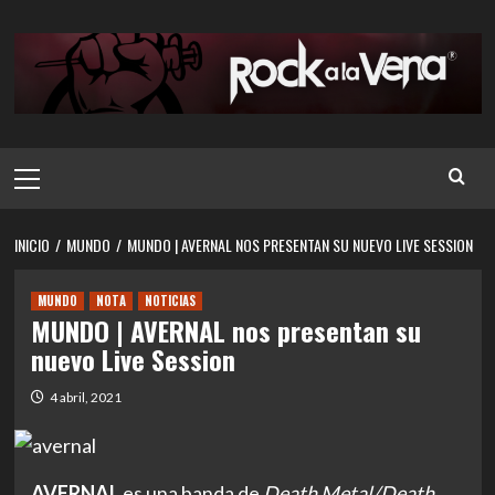
Saltar
al
contenido
Menú
principal
INICIO
MUNDO
MUNDO | AVERNAL NOS PRESENTAN SU NUEVO LIVE SESSION
MUNDO
NOTA
NOTICIAS
MUNDO | AVERNAL nos presentan su
nuevo Live Session
4 abril, 2021
AVERNAL
es una banda de
Death Metal/Death