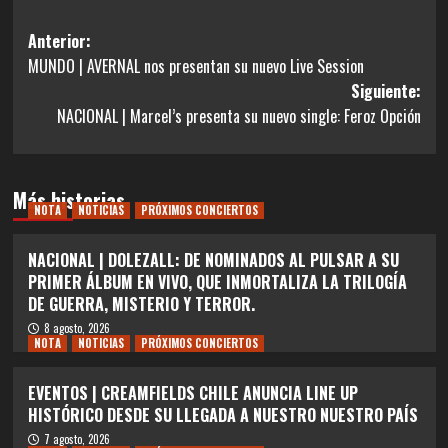
Navegación
Anterior:
MUNDO | AVERNAL nos presentan su nuevo Live Session
de
Siguiente:
entradas
NACIONAL | Marcel’s presenta su nuevo single: Feroz Opción
Más historias
NOTA
NOTICIAS
PRÓXIMOS CONCIERTOS
NACIONAL | DOLEZALL: DE NOMINADOS AL PULSAR A SU
PRIMER ÁLBUM EN VIVO, QUE INMORTALIZA LA TRILOGÍA
DE GUERRA, MISTERIO Y TERROR.
8 agosto, 2026
NOTA
NOTICIAS
PRÓXIMOS CONCIERTOS
EVENTOS | CREAMFIELDS CHILE ANUNCIA LINE UP
HISTÓRICO DESDE SU LLEGADA A NUESTRO NUESTRO PAÍS
7 agosto, 2026