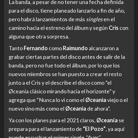
La banda, a pesar de no tener una fecha definida
para el disco, tiene planeado lanzarlo a fin de año,
pero habrá lanzamientos de más
singles
en el
camino hacia el estreno del álbum y según
Cris
con
alguna que otra sorpresa.
Tanto
Fernando
como
Raimundo
alcanzaron a
grabar ciertas partes del disco antes de salir de la
banda, pero no fue todo el álbum, por lo que los
nuevos miembros se han puesto a crear el resto
junto a el Cris y el describe el disco como “el
Øceanía clásico mirando hacia el horizonte” y
agrega que “Nunca lo vi como el
Øceania
viejo o el
nuevo sino más como el
Øceania
de ahora”.
Ya con los planes para el 2021 claros,
Øceanía
se
prepara para el lanzamiento de
“El Pozo”
, ya aquí
puede escuchar el primer single
“Ayer”
.