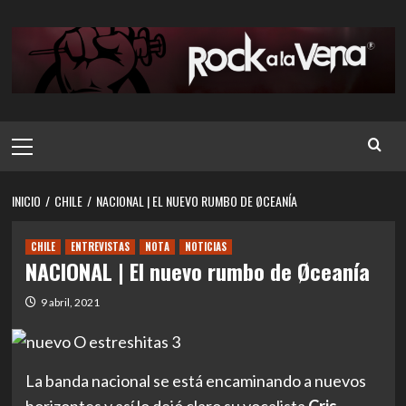
Saltar
al
contenido
Menú
principal
INICIO
CHILE
NACIONAL | EL NUEVO RUMBO DE ØCEANÍA
CHILE
ENTREVISTAS
NOTA
NOTICIAS
NACIONAL | El nuevo rumbo de Øceanía
9 abril, 2021
La banda nacional se está encaminando a nuevos
horizontes y así lo dejó claro su vocalista
Cris