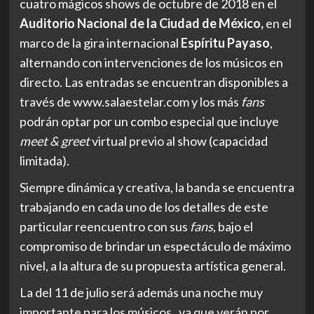
cuatro mágicos shows de octubre de 2018 en el
Auditorio Nacional de la Ciudad de M
é
xico,
en el
marco de la gira internacional
Espíritu Payaso
,
alternando con intervenciones de los músicos en
directo. Las entradas se encuentran disponibles a
través de
www.salaestelar.com
y los más
fans
podrán optar por un combo especial que incluye
meet & greet
virtual previo al show (capacidad
limitada).
Siempre dinámica y creativa, la banda se encuentra
trabajando en cada uno de los detalles de este
particular reencuentro con sus
fans
, bajo el
compromiso de brindar un espectáculo de máximo
nivel, a la altura de su propuesta artística general.
La del 11 de julio será además una noche muy
importante para los músicos, ya que verán por