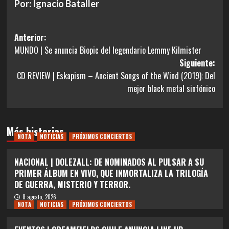
Por: Ignacio Bataller
Navegación
Anterior:
MUNDO | Se anuncia Biopic del legendario Lemmy Kilmister
de
Siguiente:
entradas
CD REVIEW | Eskapism – Ancient Songs of the Wind (2019): Del
mejor black metal sinfónico
Más historias
NOTA
NOTICIAS
PRÓXIMOS CONCIERTOS
NACIONAL | DOLEZALL: DE NOMINADOS AL PULSAR A SU
PRIMER ÁLBUM EN VIVO, QUE INMORTALIZA LA TRILOGÍA
DE GUERRA, MISTERIO Y TERROR.
8 agosto, 2026
NOTA
NOTICIAS
PRÓXIMOS CONCIERTOS