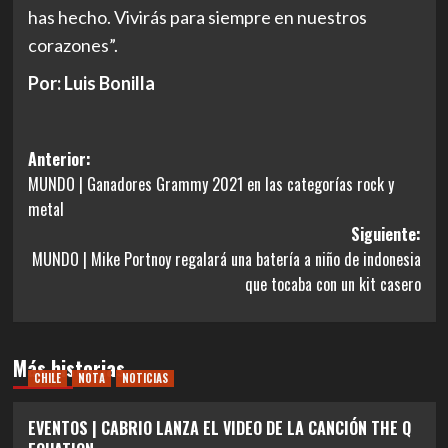
has hecho. Vivirás para siempre en nuestros
corazones”.
Por: Luis Bonilla
Navegación
Anterior:
MUNDO | Ganadores Grammy 2021 en las categorías rock y
de
metal
entradas
Siguiente:
MUNDO | Mike Portnoy regalará una batería a niño de indonesia
que tocaba con un kit casero
Más historias
CHILE
NOTA
NOTICIAS
EVENTOS | CABRIO LANZA EL VIDEO DE LA CANCIÓN THE Q