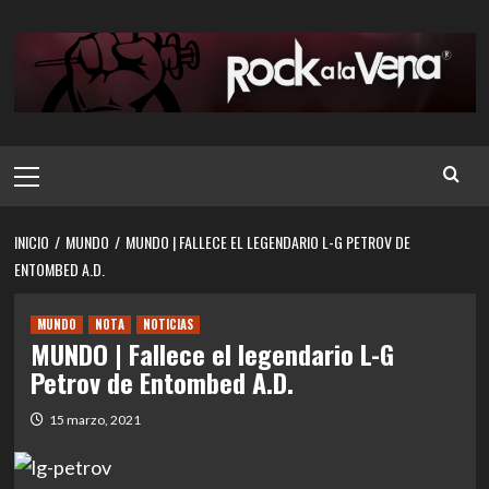
Saltar
al
contenido
Menú
principal
INICIO
MUNDO
MUNDO | FALLECE EL LEGENDARIO L-G PETROV DE
ENTOMBED A.D.
MUNDO
NOTA
NOTICIAS
MUNDO | Fallece el legendario L-G
Petrov de Entombed A.D.
15 marzo, 2021