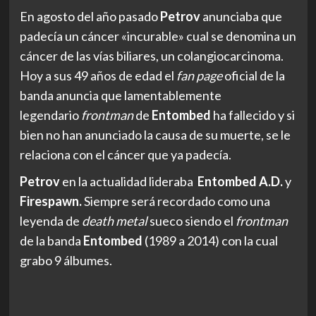
En agosto del año pasado
Petrov
anunciaba que
padecía un cáncer «incurable» cual se denomina un
cáncer de las vías biliares, un colangiocarcinoma.
Hoy a sus 49 años de edad el
fan page
oficial de la
banda anuncia que lamentablemente
legendario
frontman
de
Entombed
ha fallecido y si
bien no han anunciado la causa de su muerte, se le
relaciona con el cáncer que ya padecía.
Petrov
en la actualidad lideraba
Entombed A.D.
y
Firespawn.
Siempre será recordado como una
leyenda de
death metal
sueco siendo el
frontman
de la banda
Entombed
(1989 a 2014) con la cual
grabo 9 álbumes.