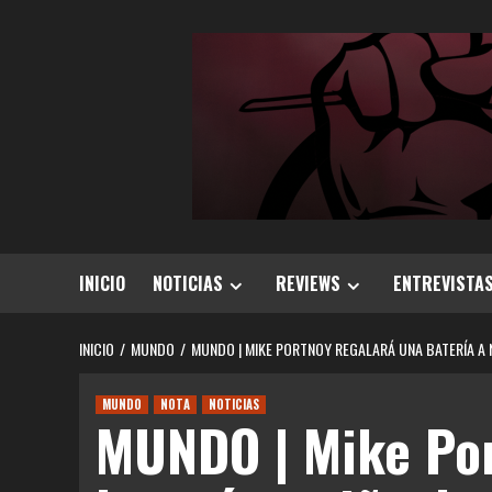
Saltar
al
contenido
INICIO
NOTICIAS
REVIEWS
ENTREVISTA
INICIO
MUNDO
MUNDO | MIKE PORTNOY REGALARÁ UNA BATERÍA A 
MUNDO
NOTA
NOTICIAS
MUNDO | Mike Por