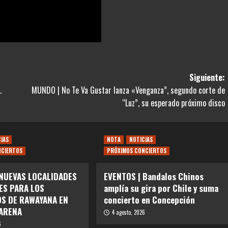
Siguiente:
.
MUNDO | No Te Va Gustar lanza «Venganza”, segundo corte de
“Luz”, su esperado próximo disco
CIAS
NOTA
NOTICIAS
NCIERTOS
PRÓXIMOS CONCIERTOS
 NUEVAS LOCALIDADES
EVENTOS | Bandalos Chinos
ES PARA LOS
amplía su gira por Chile y suma
S DE RAWAYANA EN
concierto en Concepción
ARENA
4 agosto, 2026
6