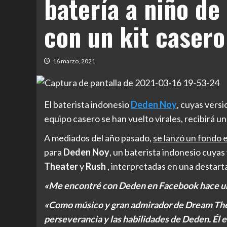
batería a niño de
con un kit casero
16 marzo, 2021
El baterista indonesio
Deden Noy
, cuyas vers
equipo casero se han vuelto virales, recibirá un
A mediados del año pasado,
se lanzó un fondo e
para
Deden Noy
, un baterista indonesio cuya
Theater
y
Rush
, interpretadas en una destarta
«Me encontré con Deden en Facebook hace u
«Como músico y gran admirador de Dream The
perseverancia y las habilidades de Deden. Él 