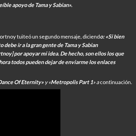
reíble apoyo de Tama y Sabian».
Portnoy tuiteó un segundo mensaje, diciend
o: «Si bien
o debe ir a la gran gente de Tama y Sabian
tnoy] por apoyar mi idea. De hecho, son ellos los que
 ahora todos pueden dejar de enviarme los enlaces
Dance Of Eternity»
y «
Metropolis Part 1
» a
continuación.