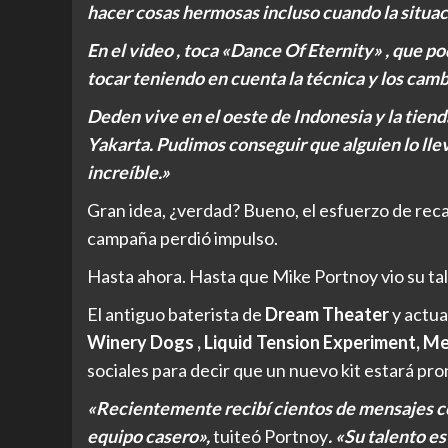
hacer cosas hermosas incluso cuando la situaci
En el video , toca «Dance Of Eternity» , que po
tocar teniendo en cuenta la técnica y los cam
Deden vive en el oeste de Indonesia y la tien
Yakarta. Pudimos conseguir que alguien lo llev
increíble.»
Gran idea, ¿verdad? Bueno, el esfuerzo de reca
campaña perdió impulso.
Hasta ahora. Hasta que Mike Portnoy vio su ta
El antiguo baterista de
Dream Theater
y actua
Winery Dogs , Liquid Tension Experiment, Me
sociales para decir que un nuevo kit estará pr
«Recientemente recibí cientos de mensajes c
equipo casero»,
tuiteó Portnoy
. «Su talento e