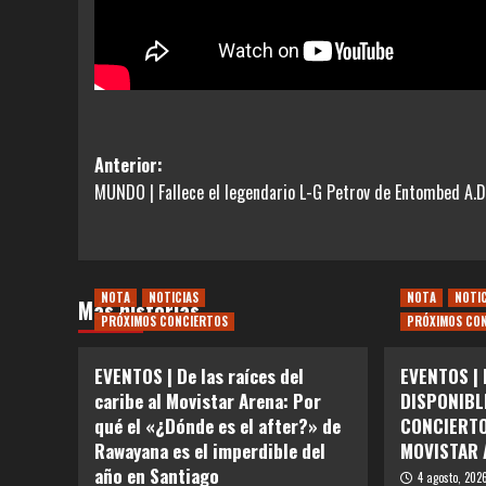
Navegación
Anterior:
MUNDO | Fallece el legendario L-G Petrov de Entombed A.D
de
entradas
NOTA
NOTICIAS
NOTA
NOTI
Más historias
PRÓXIMOS CONCIERTOS
PRÓXIMOS CO
EVENTOS | De las raíces del
EVENTOS |
caribe al Movistar Arena: Por
DISPONIBL
qué el «¿Dónde es el after?» de
CONCIERTO
Rawayana es el imperdible del
MOVISTAR 
año en Santiago
4 agosto, 202