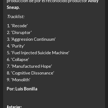
producción de por el reconocido productor
Andy
Sneap.
Tracklist:
1. ‘Recode’
2. ‘Disruptor’
3. ‘Aggression Continuum’
4. ‘Purity’
5. ‘Fuel Injected Suicide Machine’
6.
‘
Collapse’
7.
‘
Manufactured Hope’
8.
‘
Cognitive Dissonance’
9.
‘
Monolith’
Por: Luis Bonilla
Navegación
Anterior: