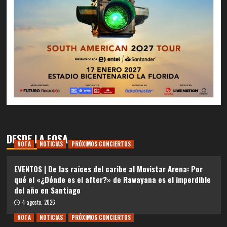
DESDE LA FOSA
NOTA
NOTICIAS
PRÓXIMOS CONCIERTOS
EVENTOS | De las raíces del caribe al Movistar Arena: Por
qué el «¿Dónde es el after?» de Rawayana es el imperdible
del año en Santiago
4 agosto, 2026
NOTA
NOTICIAS
PRÓXIMOS CONCIERTOS