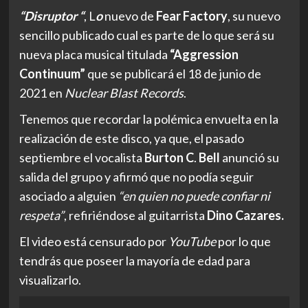
“Disruptor “
, L
o
nuevo de
Fear Factory
, su nuevo
sencillo publicado cual es parte de lo que será su
nueva placa musical titulada
“Aggression
Continuum”
que se publicará el 18 de junio de
2021 en
Nuclear Blast Records
.
Tenemos que recordar la polémica envuelta en la
realización de este disco, ya que, el pasado
septiembre el vocalista
Burton C
.
Bell
anunció su
salida del grupo y afirmó que no podía seguir
asociado a alguien
“en quien no puede confiar ni
respeta”
, refiriéndose al guitarrista
Dino Cazares.
El video está censurado por
YouTube
por lo que
tendrás que poseer la mayoría de edad para
visualizarlo.