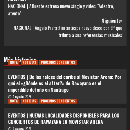
NACIONAL | Afluente estrena nuevo single y video: “Adentro,
de
atento”
entradas
Siguiente:
NACIONAL | Ángelo Pierattini anticipa nuevo disco con EP que
tributa a sus referencias musicales
Más historias
NOTA
NOTICIAS
PRÓXIMOS CONCIERTOS
EVENTOS | De las raíces del caribe al Movistar Arena: Por
qué el «¿Dónde es el after?» de Rawayana es el
imperdible del año en Santiago
4 agosto, 2026
NOTA
NOTICIAS
PRÓXIMOS CONCIERTOS
EVENTOS | NUEVAS LOCALIDADES DISPONIBLES PARA LOS
CONCIERTOS DE RAWAYANA EN MOVISTAR ARENA
4 agosto, 2026