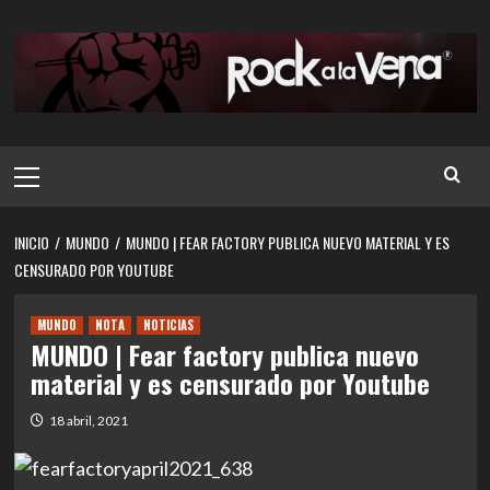
Saltar
al
contenido
Menú
principal
INICIO
MUNDO
MUNDO | FEAR FACTORY PUBLICA NUEVO MATERIAL Y ES
CENSURADO POR YOUTUBE
MUNDO
NOTA
NOTICIAS
MUNDO | Fear factory publica nuevo
material y es censurado por Youtube
18 abril, 2021