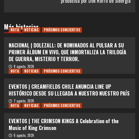
producida por Don Rorro de Sinergia
Más historias
NOTA
NOTICIAS
PRÓXIMOS CONCIERTOS
NACIONAL | DOLEZALL: DE NOMINADOS AL PULSAR A SU
PRIMER ÁLBUM EN VIVO, QUE INMORTALIZA LA TRILOGÍA
DE GUERRA, MISTERIO Y TERROR.
8 agosto, 2026
NOTA
NOTICIAS
PRÓXIMOS CONCIERTOS
EVENTOS | CREAMFIELDS CHILE ANUNCIA LINE UP
HISTÓRICO DESDE SU LLEGADA A NUESTRO NUESTRO PAÍS
7 agosto, 2026
NOTA
NOTICIAS
PRÓXIMOS CONCIERTOS
EVENTOS | THE CRIMSON KINGS A Celebration of the
Music of King Crimson
6 agosto, 2026