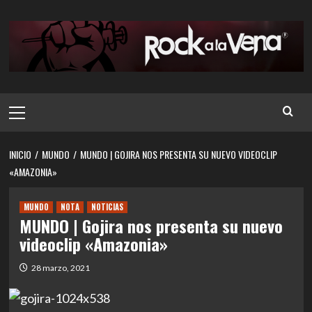
Saltar
al
contenido
Menú
principal
INICIO
MUNDO
MUNDO | GOJIRA NOS PRESENTA SU NUEVO VIDEOCLIP
«AMAZONIA»
MUNDO
NOTA
NOTICIAS
MUNDO | Gojira nos presenta su nuevo
videoclip «Amazonia»
28 marzo, 2021