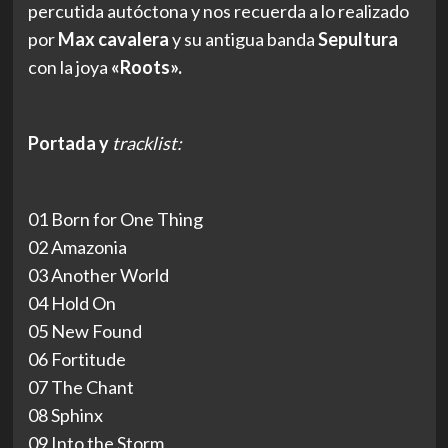
percutida autóctona y nos recuerda a lo realizado
por
Max cavalera
y su antigua banda
Sepultura
con la joya
«Roots».
Portada y
tracklist:
01 Born for One Thing
02 Amazonia
03 Another World
04 Hold On
05 New Found
06 Fortitude
07 The Chant
08 Sphinx
09 Into the Storm