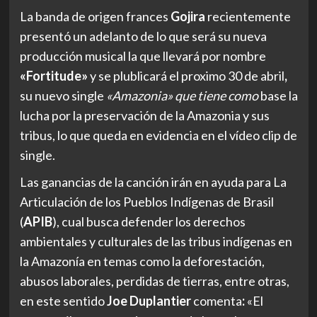
La banda de origen frances
Gojira
recientemente
presentó un adelanto de lo que ser
á
su nueva
producción musical
la que
llevar
á
por nombre
«Fortitude»
y s
e plublicará
el proximo 30 de abril
,
su nuevo single
«Amazonia»
que tiene como
base la
lucha por
la preservación de la Amazonia y sus
tribus
, lo que queda en evidencia en el vídeo clip de
single.
Las ganancias de la canción
irán en
a
yuda para
La
Articulación de los Pueblos Indígenas de Brasil
(
APIB
), cual busca defender los derechos
ambientales y culturales de las tribus indígenas en
la Amazonía en temas como la deforestación,
abusos laborales, perdidas de tierras, entre otras
,
en este sentido
Joe Duplantier
comenta
:
«El