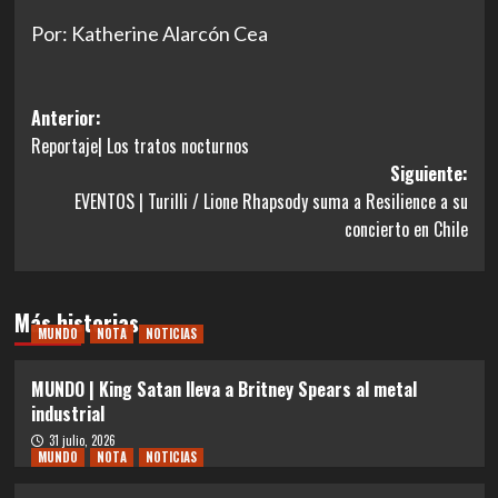
Por: Katherine Alarcón Cea
Navegación
Anterior:
Reportaje| Los tratos nocturnos
de
Siguiente:
entradas
EVENTOS | Turilli / Lione Rhapsody suma a Resilience a su
concierto en Chile
Más historias
MUNDO
NOTA
NOTICIAS
MUNDO | King Satan lleva a Britney Spears al metal
industrial
31 julio, 2026
MUNDO
NOTA
NOTICIAS