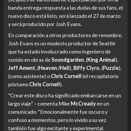
banda entrega respuesta a las dudas de sus fans, el
nuevo disco está listo, será lanzado el 27 de marzo
y será producido por Josh Evans.
En comparación a otros productores de renombre,
Josh Evans es un modesto productor de Seattle
que ha estado involucrado como ingeniero de
sonido en obras de
Soundgarden
, (
King Animal
),
Jeff Ament
, (
Heaven /Hell
),
Biffy Clyro
, (
Puzzle
),
(como asistente) o
Chris Cornell
(el recopilatorio
póstumo
Chris Cornell
).
“Crear este disco ha significado embarcarse en un
largo viaje” – comenta Mike
McCready
en un
comunicado. “Emocionalmente fue oscuro y
confuso a momentos, pero lo vivido a su vez
también fue algo excitante y experimental.