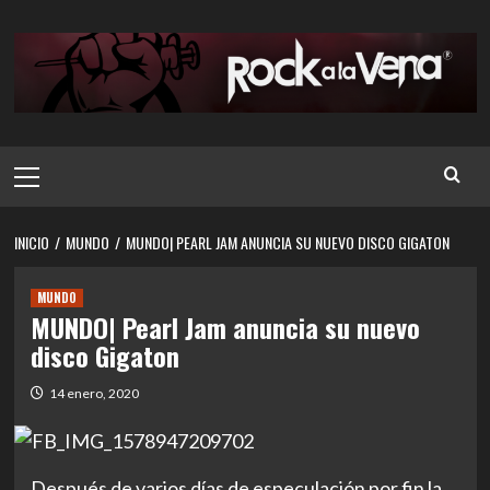
Saltar
al
contenido
Menú
principal
INICIO
MUNDO
MUNDO| PEARL JAM ANUNCIA SU NUEVO DISCO GIGATON
MUNDO
MUNDO| Pearl Jam anuncia su nuevo
disco Gigaton
14 enero, 2020
Después de varios días de especulación por fin la