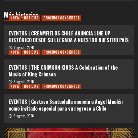
Más historias
NOTA
NOTICIAS
PRÓXIMOS CONCIERTOS
EVENTOS | CREAMFIELDS CHILE ANUNCIA LINE UP
HISTÓRICO DESDE SU LLEGADA A NUESTRO NUESTRO PAÍS
7 agosto, 2026
NOTA
NOTICIAS
PRÓXIMOS CONCIERTOS
EVENTOS | THE CRIMSON KINGS A Celebration of the
Music of King Crimson
6 agosto, 2026
NOTA
NOTICIAS
PRÓXIMOS CONCIERTOS
EVENTOS | Gustavo Santaolalla anuncia a Angel Maulén
como invitado especial para su regreso a Chile
6 agosto, 2026