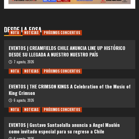
DESDE LA FOSA
NOTA
NOTICIAS
PRÓXIMOS CONCIERTOS
EVENTOS | CREAMFIELDS CHILE ANUNCIA LINE UP HISTÓRICO
DESDE SU LLEGADA A NUESTRO NUESTRO PAÍS
7 agosto, 2026
NOTA
NOTICIAS
PRÓXIMOS CONCIERTOS
EVENTOS | THE CRIMSON KINGS A Celebration of the Music of
King Crimson
6 agosto, 2026
NOTA
NOTICIAS
PRÓXIMOS CONCIERTOS
EVENTOS | Gustavo Santaolalla anuncia a Angel Maulén
como invitado especial para su regreso a Chile
6 agosto, 2026