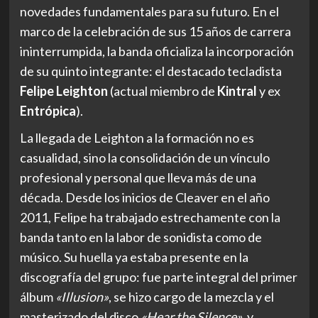
novedades fundamentales para su futuro. En el
marco de la celebración de sus 15 años de carrera
ininterrumpida, la banda oficializa la incorporación
de su quinto integrante: el destacado tecladista
Felipe Leighton
(actual miembro de
Kintral
y ex
Entrópica
).
La llegada de Leighton a la formación no es
casualidad, sino la consolidación de un vínculo
profesional y personal que lleva más de una
década. Desde los inicios de Cleaver en el año
2011, Felipe ha trabajado estrechamente con la
banda tanto en la labor de sonidista como de
músico. Su huella ya estaba presente en la
discografía del grupo: fue parte integral del primer
álbum
«Illusion»
, se hizo cargo de la mezcla y el
masterizado del disco
«Hear the Silence»
, y