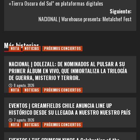
«Tierra Oscura del Sol” en plataformas digitales
entradas
Siguiente:
NACIONAL | Warehouse presenta: Metalchef Fest
Más historias
NOTA
NOTICIAS
PRÓXIMOS CONCIERTOS
NACIONAL | DOLEZALL: DE NOMINADOS AL PULSAR A SU
PRIMER ÁLBUM EN VIVO, QUE INMORTALIZA LA TRILOGÍA
DE GUERRA, MISTERIO Y TERROR.
8 agosto, 2026
NOTA
NOTICIAS
PRÓXIMOS CONCIERTOS
EVENTOS | CREAMFIELDS CHILE ANUNCIA LINE UP
HISTÓRICO DESDE SU LLEGADA A NUESTRO NUESTRO PAÍS
7 agosto, 2026
NOTA
NOTICIAS
PRÓXIMOS CONCIERTOS