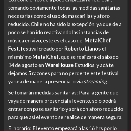
tomando obviamente todas las medidas sanitarias
necesarias como el uso de mascarillas y aforo
reducido. Chile no ha sido la excepción, ya que de a
poco se han ido reactivando las instancias de
música en vivo, este es el caso del
MetalChef
Fest
, festival creado por
Roberto Llanos
el
mismísimo
MetalChef
, que se realizará el sábado
14 de agosto en
WareHouse
Estudios, y acá te
dejamos 5 razones para no perderte este festival
ya sea de manera presencial o vía
streaming
.
Se tomarán medidas sanitarias: Para la gente que
vaya de manera presencial al evento, solo podrá
entrar con pase sanitario y será con aforo reducido
para que así el evento se realice de manera segura.
El horario: El evento empezará a las 16 hrs por lo