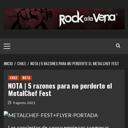
Saltar
al
contenido
Menú
principal
INICIO
CHILE
NOTA | 5 RAZONES PARA NO PERDERTE EL METALCHEF FEST
CHILE
NOTA
NOTA | 5 razones para no perderte el
MetalChef Fest
9 agosto, 2021
Los conciertos de a poco empiezan a regresar,