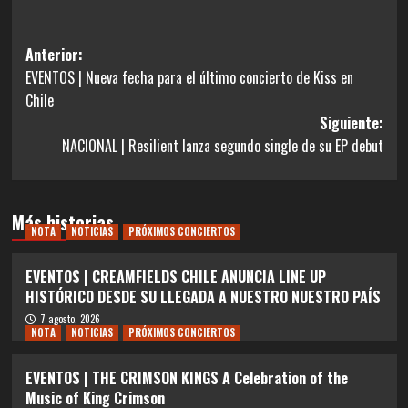
Navegación
Anterior:
EVENTOS | Nueva fecha para el último concierto de Kiss en
de
Chile
entradas
Siguiente:
NACIONAL | Resilient lanza segundo single de su EP debut
Más historias
NOTA
NOTICIAS
PRÓXIMOS CONCIERTOS
EVENTOS | CREAMFIELDS CHILE ANUNCIA LINE UP
HISTÓRICO DESDE SU LLEGADA A NUESTRO NUESTRO PAÍS
7 agosto, 2026
NOTA
NOTICIAS
PRÓXIMOS CONCIERTOS
EVENTOS | THE CRIMSON KINGS A Celebration of the
Music of King Crimson