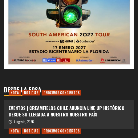
DESDE LA FOSA
NOTA
NOTICIAS
PRÓXIMOS CONCIERTOS
EVENTOS | CREAMFIELDS CHILE ANUNCIA LINE UP HISTÓRICO
DESDE SU LLEGADA A NUESTRO NUESTRO PAÍS
7 agosto, 2026
NOTA
NOTICIAS
PRÓXIMOS CONCIERTOS