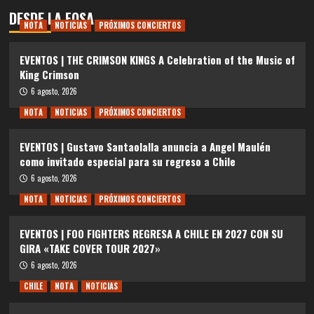
DESDE LA FOSA
NOTA
NOTICIAS
PRÓXIMOS CONCIERTOS
EVENTOS | THE CRIMSON KINGS A Celebration of the Music of
King Crimson
6 agosto, 2026
NOTA
NOTICIAS
PRÓXIMOS CONCIERTOS
EVENTOS | Gustavo Santaolalla anuncia a Angel Maulén
como invitado especial para su regreso a Chile
6 agosto, 2026
NOTA
NOTICIAS
PRÓXIMOS CONCIERTOS
EVENTOS | FOO FIGHTERS REGRESA A CHILE EN 2027 CON SU
GIRA «TAKE COVER TOUR 2027»
6 agosto, 2026
CHILE
NOTA
NOTICIAS