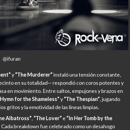
@ifuran
ment”
y
“The Murderer”
instaló una tensión constante,
 recinto en su totalidad— respondió con coros potentes y
asa en movimiento. Entre saltos, empujones y brazos en
“Hymn for the Shameless”
y
“The Thespian”
, jugando
s gritos y la emotividad de las líneas limpias.
he Albatross”
,
“The Lover”
e
“In Her Tomb by the
mo. Cada breakdown fue celebrado como un desahogo