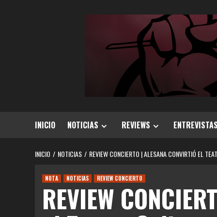
Saltar
al
contenido
INICIO
NOTICIAS
REVIEWS
ENTREVISTA
INICIO
NOTICIAS
REVIEW CONCIERTO | ALESANA CONVIRTIÓ EL TEA
NOTA
NOTICIAS
REVIEW CONCIERTO
REVIEW CONCIERTO