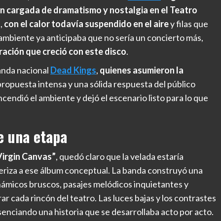
ón cargada de dramatismo y nostalgia en el
Teatro
a,
con el calor todavía suspendido en el aire
y filas que
l ambiente ya anticipaba que no sería un concierto más,
ación que creció con este disco
.
anda nacional
Dead Kings
,
quienes asumieron la
propuesta intensa y una sólida respuesta del público
cendió el ambiente y dejó el escenario listo para lo que
e una etapa
Virgin Canvas”
, quedó claro que la velada estaría
teriza a ese álbum conceptual. La banda construyó una
ámicos bruscos, pasajes melódicos inquietantes y
r cada rincón del teatro. Las luces bajas y los contrastes
enciando una historia que se desarrollaba acto por acto.