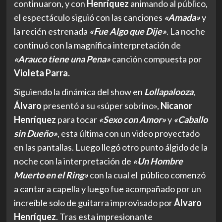
continuaron, y con
Henríquez
animando al público,
el espectáculo siguió con las canciones
«Amada»
y
la recién estrenada
«Fue Algo que Dije»
. La noche
continuó con la magnífica interpretación de
«Arauco tiene una Pena»
canción compuesta por
Violeta Parra.
Siguiendo la dinámica del show en
Lollapalooza
,
Álvaro
presentó a su «súper sobrino»,
Nicanor
Henríquez
para tocar
«Sexo con Amor»
y
«Caballo
sin Dueño»
, esta última con un video proyectado
en las pantallas. Luego llegó otro punto álgido de la
noche con la interpretación de
«Un Hombre
Muerto en el Ring»
con la cual el público comenzó
a cantar a capella y luego fue acompañado por un
increíble solo de guitarra improvisado por
Álvaro
Henríquez
. Tras esta impresionante