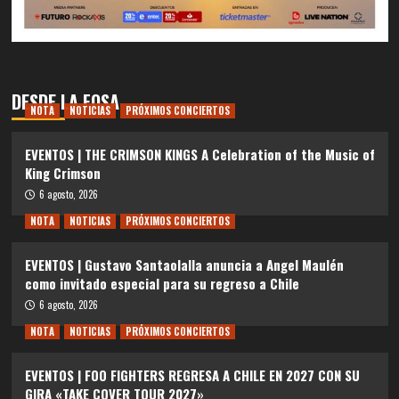
DESDE LA FOSA
NOTA
NOTICIAS
PRÓXIMOS CONCIERTOS
EVENTOS | THE CRIMSON KINGS A Celebration of the Music of
King Crimson
6 agosto, 2026
NOTA
NOTICIAS
PRÓXIMOS CONCIERTOS
EVENTOS | Gustavo Santaolalla anuncia a Angel Maulén
como invitado especial para su regreso a Chile
6 agosto, 2026
NOTA
NOTICIAS
PRÓXIMOS CONCIERTOS
EVENTOS | FOO FIGHTERS REGRESA A CHILE EN 2027 CON SU
GIRA «TAKE COVER TOUR 2027»