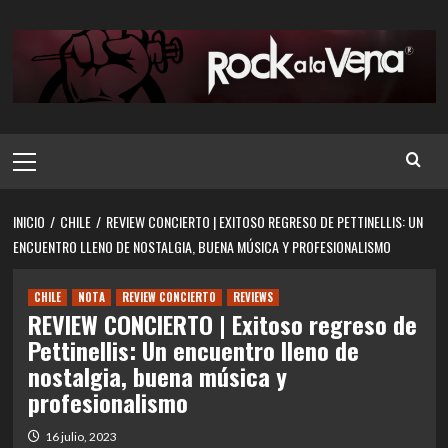
Saltar
al
contenido
Menú
principal
INICIO
CHILE
REVIEW CONCIERTO | EXITOSO REGRESO DE PETTINELLIS: UN
ENCUENTRO LLENO DE NOSTALGIA, BUENA MÚSICA Y PROFESIONALISMO
CHILE
NOTA
REVIEW CONCIERTO
REVIEWS
REVIEW CONCIERTO | Exitoso regreso de
Pettinellis: Un encuentro lleno de
nostalgia, buena música y
profesionalismo
16 julio, 2023