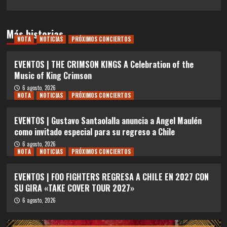
Más historias
NOTA
NOTICIAS
PRÓXIMOS CONCIERTOS
EVENTOS | THE CRIMSON KINGS A Celebration of the
Music of King Crimson
6 agosto, 2026
NOTA
NOTICIAS
PRÓXIMOS CONCIERTOS
EVENTOS | Gustavo Santaolalla anuncia a Angel Maulén
como invitado especial para su regreso a Chile
6 agosto, 2026
NOTA
NOTICIAS
PRÓXIMOS CONCIERTOS
EVENTOS | FOO FIGHTERS REGRESA A CHILE EN 2027 CON
SU GIRA «TAKE COVER TOUR 2027»
6 agosto, 2026