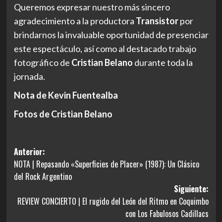
Queremos expresar nuestro más sincero
agradecimiento a la productora
Transistor
por
brindarnos la invaluable oportunidad de presenciar
este espectáculo, así como al destacado trabajo
fotográfico de
Cristian Belano
durante toda la
jornada.
Nota de Kevin Fuentealba
Fotos de Cristian Belano
Navegación
Anterior:
NOTA | Repasando «Superficies de Placer» (1987): Un Clásico
de
del Rock Argentino
entradas
Siguiente:
REVIEW CONCIERTO | El rugido del León del Ritmo en Coquimbo
con Los Fabulosos Cadillacs