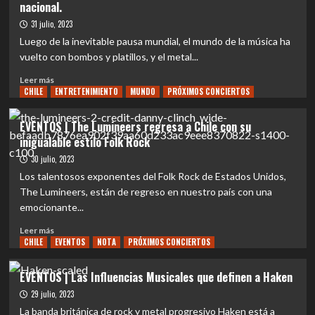
nacional.
van
The
Giersbergen
Toy
31 julio, 2023
y
Dolls
Luego de la inevitable pausa mundial, el mundo de la música ha
Marko
en
vuelto con bombos y platillos, y el metal...
Hietala
Chile
se
Leer
Leer más
cambia
CHILE
más
ENTRETENIMIENTO
MUNDO
PRÓXIMOS CONCIERTOS
al
sobre
Club
EVENTOS
EVENTOS | The Lumineers regresa a Chile con su
Blondie
|
inigualable estilo Folk Rock
y
“Made
suma
Of
30 julio, 2023
bandas
Chaos”
Los talentosos exponentes del Folk Rock de Estados Unidos,
invitadas
un
The Lumineers, están de regreso en nuestro país con una
nuevo
emocionante...
festival
de
Leer
Leer más
metal
CHILE
más
EVENTOS
NOTA
PRÓXIMOS CONCIERTOS
nacional.
sobre
EVENTOS
EVENTOS | Las Influencias Musicales que definen a Haken
|
29 julio, 2023
The
Lumineers
La banda británica de rock y metal progresivo Haken está a