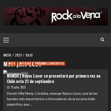
Saltar
al
contenido
Menú
principal
INICIO
2023
JULIO
Mes:
julio 2023
NOTA
NOTICIAS
PRÓXIMOS CONCIERTOS
MUNDO | Rayos Laser se presentará por primera vez en
Chile este 21 de septiembre
31 julio, 2023
Desde Villa María, Córdoba, emerge Rayos Láser, una de las
bandas más importantes e innovadoras de la escena indie
argentina, que...