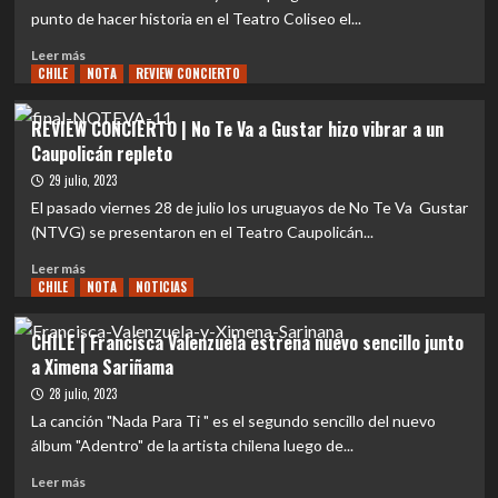
regresa
punto de hacer historia en el Teatro Coliseo el...
a
Leer
Chile
Leer más
CHILE
más
NOTA
REVIEW CONCIERTO
con
sobre
su
EVENTOS
inigualable
REVIEW CONCIERTO | No Te Va a Gustar hizo vibrar a un
|
estilo
Caupolicán repleto
Las
Folk
Influencias
29 julio, 2023
Rock
Musicales
El pasado viernes 28 de julio los uruguayos de No Te Va Gustar
que
(NTVG) se presentaron en el Teatro Caupolicán...
definen
a
Leer
Leer más
Haken
CHILE
más
NOTA
NOTICIAS
sobre
REVIEW
CHILE | Francisca Valenzuela estrena nuevo sencillo junto
CONCIERTO
a Ximena Sariñama
|
No
28 julio, 2023
Te
La canción "Nada Para Ti " es el segundo sencillo del nuevo
Va
álbum "Adentro" de la artista chilena luego de...
a
Gustar
Leer
Leer más
hizo