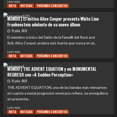
Leer
Leer más
NOTA
más
NOTICIAS
PRÓXIMOS CONCIERTOS
sobre
MUNDO
MUNDO | El mítico Alice Cooper presenta White Line
|
Frankenstein adelanto de su nuevo álbum
Rayos
Laser
31 julio, 2023
se
El miembro icónico del Salón de la Fama® del Rock and
presentará
Roll, Alice Cooper, acelera más fuerte que nunca en el...
por
primera
Leer
Leer más
vez
NOTA
más
NOTICIAS
PRÓXIMOS CONCIERTOS
en
sobre
Chile
MUNDO
MUNDO | THE ADVENT EQUATION y un MONUMENTAL
este
|
REGRESO con «A Sudden Perception»
21
El
de
mítico
31 julio, 2023
septiembre
Alice
THE ADVENT EQUATION, una de las bandas más relevantes
Cooper
en cuanto a metal progresivo mexicano refiere, se enorgullece
presenta
en presentar...
White
Line
Leer
Leer más
Frankenstein
NOTA
más
NOTICIAS
PRÓXIMOS CONCIERTOS
adelanto
sobre