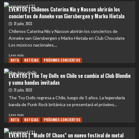
de
MUNDO
EVENTOS | Chilenos Caterina Nix y Nasson abrirán los
su
|
conciertos de Anneke van Giersbergen y Marko Hietala
nuevo
THE
álbum
ADVENT
31 julio, 2023
EQUATION
Chilenos Caterina Nix y Nasson abrirán los conciertos de
y
Anneke van Giersbergen y Marko Hietala en Club Chocolate
un
Los músicos nacionales,...
MONUMENTAL
REGRESO
Leer
Leer más
con
NOTA
más
NOTICIAS
PRÓXIMOS CONCIERTOS
«A
sobre
Sudden
EVENTOS
EVENTOS | The Toy Dolls en Chile se cambia al Club Blondie
Perception»
|
y suma bandas invitadas
Chilenos
Caterina
31 julio, 2023
Nix
The Toy Dolls regresa a Chile, luego de 5 años. La legendaria
y
banda de Punk Rock británica se presentará el próximo...
Nasson
abrirán
Leer
Leer más
los
NOTA
más
NOTICIAS
PRÓXIMOS CONCIERTOS
conciertos
sobre
de
EVENTOS
EVENTOS | “Made Of Chaos” un nuevo festival de metal
Anneke
|