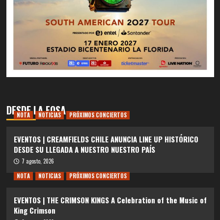
DESDE LA FOSA
NOTA
NOTICIAS
PRÓXIMOS CONCIERTOS
EVENTOS | CREAMFIELDS CHILE ANUNCIA LINE UP HISTÓRICO
DESDE SU LLEGADA A NUESTRO NUESTRO PAÍS
7 agosto, 2026
NOTA
NOTICIAS
PRÓXIMOS CONCIERTOS
EVENTOS | THE CRIMSON KINGS A Celebration of the Music of
King Crimson