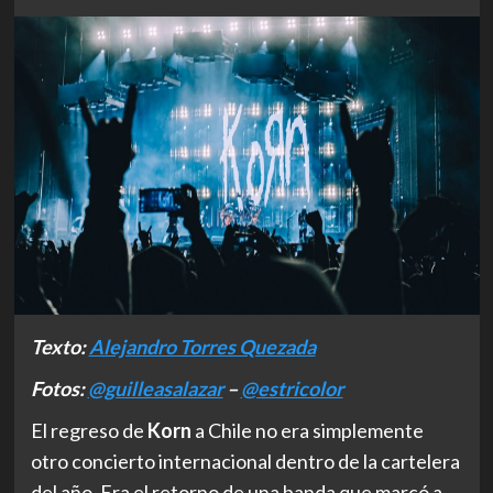
Texto:
Alejandro Torres Quezada
Fotos:
@guilleasalazar
–
@estricolor
El regreso de
Korn
a Chile no era simplemente
otro concierto internacional dentro de la cartelera
del año. Era el retorno de una banda que marcó a