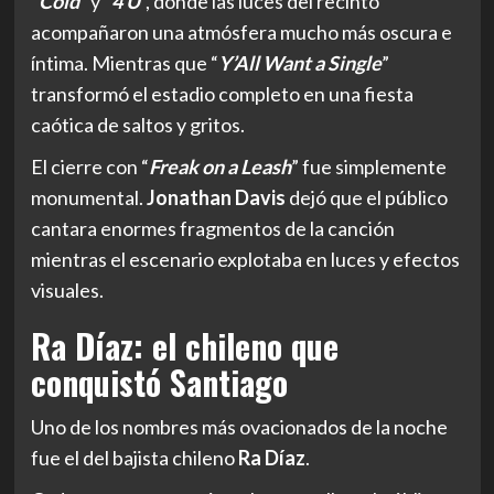
“
Cold
” y “
4 U
”, donde las luces del recinto
acompañaron una atmósfera mucho más oscura e
íntima. Mientras que “
Y’All Want a Single
”
transformó el estadio completo en una fiesta
caótica de saltos y gritos.
El cierre con “
Freak on a Leash
” fue simplemente
monumental.
Jonathan Davis
dejó que el público
cantara enormes fragmentos de la canción
mientras el escenario explotaba en luces y efectos
visuales.
Ra Díaz: el chileno que
conquistó Santiago
Uno de los nombres más ovacionados de la noche
fue el del bajista chileno
Ra Díaz
.