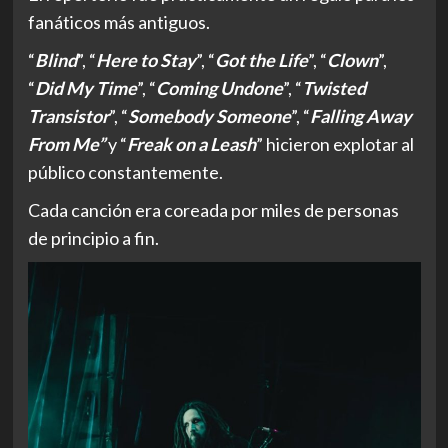
fanáticos más antiguos.
“
Blind
”, “
Here to Stay
”, “
Got the Life
”, “
Clown
”,
“
Did My Time
”, “
Coming Undone
”, “
Twisted
Transistor
”, “
Somebody Someone
”, “
Falling Away
From Me”
y “
Freak on a Leash
” hicieron explotar al
público constantemente.
Cada canción era coreada por miles de personas
de principio a fin.