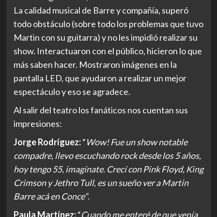
La calidad musical de Barre y compañía, superó
todo obstáculo (sobre todo los problemas que tuvo
Martin con su guitarra) y no les impidió realizar su
show. Interactuaron con el público, hicieron lo que
más saben hacer. Mostraron imágenes en la
pantalla LED, que ayudaron a realizar un mejor
espectáculo y eso se agradece.
Al salir del teatro los fanáticos nos cuentan sus
impresiones:
Jorge Rodríguez:
“
Wow! Fue un show notable
compadre, llevo escuchando rock desde los 5 años,
hoy tengo 55, imagínate. Crecí con Pink Floyd, King
Crimson y Jethro Tull, es un sueño ver a Martin
Barre acá en Conce”
.
Paula Martínez:
“
Cuando me enteré de que venía