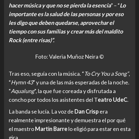
hacer música y que no se pierda la esencia
” – “
Lo
importante es la salud de las personas y por eso
les digo que deben quedarse, aprovechar el
tiempo con sus familias y crear más del maldito
Rock (entre risas)”.
Foto: Valeria Muñoz Neira ©
Tras eso, seguía con la música. “
To Cry You a Song
”
,
“
Hymn 43
” y una de las más esperadas de la noche.
“
Aqualung
”, la que fue coreada y disfrutada a
concho por todos los asistentes del T
eatro UdeC
.
La banda se lucía. La voz de
Dan Crisp
era
realmente impresionante y demuestra el por qué
el maestro
Martin Barre
lo eligió para estar en esta
gira.