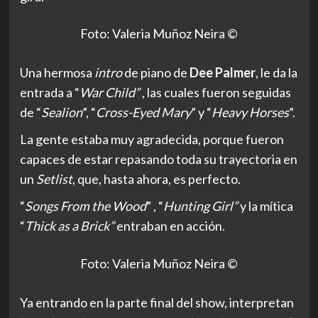
Foto: Valeria Muñoz Neira ©
Una hermosa
intro
de piano de
Dee Palmer
, le da la
entrada a “
War Child
”
, las cuales fueron seguidas
de “
Sealion
”, “
Cross-Eyed Mary
” y “
Heavy Horses
”.
La gente estaba muy agradecida, porque fueron
capaces de estar repasando toda su trayectoria en
un
Setlist
, que, hasta ahora, es perfecto.
“
Songs From the Wood
” , “
Hunting Girl
”
y la mítica
“
Thick as a Brick
”
entraban en acción.
Foto: Valeria Muñoz Neira ©
Ya entrando en la parte final del show, interpretan