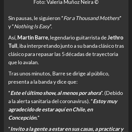
Foto: Valeria Muñoz Neira ©
Sin pausas, le siguieron “
For a Thousand Mothers
”
y “
Nothing Is Easy
”.
Así,
Martin Barre,
legendario guitarrista de
Jethro
Tull
, iba interpretando junto a su banda clásico tras
clásico para repasar las 5 décadas de trayectoria
que lo avalan.
Tras unos minutos, Barre se dirige al público,
presenta a la banda y dice que:
“
Este el último show, al menos por ahora
”. (Debido
a la alerta sanitaria del coronavirus). “
Estoy muy
agradecido de estar aquí en Chile, en
Concepción.
”
“
Invito a la gente a estar en sus casas, a practicar y