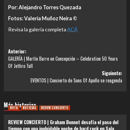
Por: Alejandro Torres Quezada
Fotos: Valeria Muñoz Neira ©
Revisa la galería completa
ACÁ
Navegación
Anterior:
GALERÍA | Martin Barre en Concepción – Celebration 50 Years
de
Of Jethro Tull
entradas
Siguiente:
EVENTOS | Concierto de Sons Of Apollo se reagenda
Más historias
NOTA
NOTICIAS
REVIEW CONCIERTO
REVIEW CONCIERTO | Graham Bonnet desafía el paso del
tiempo con una inolvidable noche de hard rock en Sala