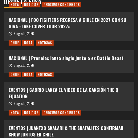
DESDE LA FOSA
NOTA
NOTICIAS
PRÓXIMOS CONCIERTOS
NACIONAL | FOO FIGHTERS REGRESA A CHILE EN 2027 CON SU
GIRA «TAKE COVER TOUR 2027»
6 agosto, 2026
CHILE
NOTA
NOTICIAS
NACIONAL | Pronoias lanza single junto a ex Battle Beast
6 agosto, 2026
CHILE
NOTA
NOTICIAS
EVENTOS | CABRIO LANZA EL VIDEO DE LA CANCIÓN THE Q
EQUATION
6 agosto, 2026
NOTA
NOTICIAS
PRÓXIMOS CONCIERTOS
EVENTOS | JUANTXO SKALARI & THE SKATALITES CONFIRMAN
SHOW JUNTOS EN CHILE