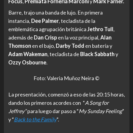
Focus
,
Premiata Forneria Marconi
y
Mark Farner.
Barre, trajo una banda de lujo. En primera
instancia,
Dee Palmer
, tecladista de la
emblemática agrupación británica
Jethro Tull
,
además de
Dan Crisp
en la voz principal,
Alan
Thomson
en el bajo,
Darby Todd
en batería y
Adam Wakeman
, tecladista de
Black Sabbath
y
Ozzy Osbourne
.
Foto: Valeria Muñoz Neira ©
La presentación, comenzó a eso de las 20:15 horas,
dando los primeros acordes con “
A Song for
Jeffrey
”
para luego dar paso a “
My Sunday Feeling
”
y “
Back to the Family
”.