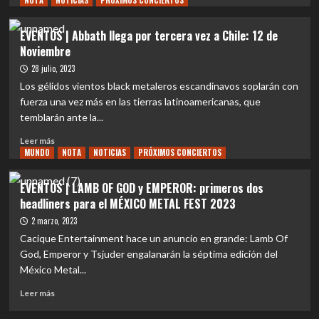
NOTA
NOTICIAS
PRÓXIMOS CONCIERTOS
llega
sobre
a
LIVE
EVENTOS | Abbath llega por tercera vez a Chile: 12 de
Chile
REVIEW
Noviembre
|
El
28 julio, 2023
épico
Los gélidos vientos black metaleros escandinavos soplarán con
concierto
fuerza una vez más en las tierras latinoamericanas, que
de
temblarán ante la...
Abbath
en
Leer
Leer más
Chile:
MUNDO
más
NOTA
NOTICIAS
PRÓXIMOS CONCIERTOS
Un
sobre
legado
EVENTOS
EVENTOS | LAMB OF GOD y EMPEROR: primeros dos
en
|
headliners para el MÉXICO METAL FEST 2023
medio
Abbath
del
llega
2 marzo, 2023
caos
por
Cacique Entertainment hace un anuncio en grande: Lamb Of
tercera
God, Emperor y Tsjuder engalanarán la séptima edición del
vez
México Metal...
a
Chile:
Leer
Leer más
12
más
de
sobre