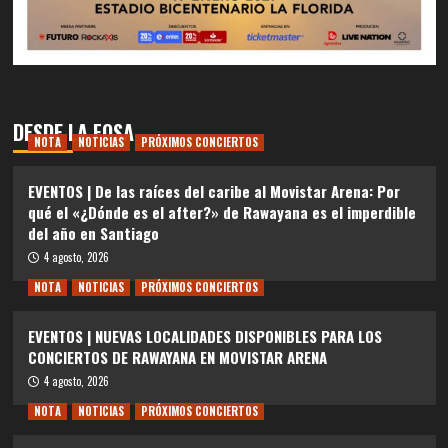
DESDE LA FOSA
NOTA
NOTICIAS
PRÓXIMOS CONCIERTOS
EVENTOS | De las raíces del caribe al Movistar Arena: Por
qué el «¿Dónde es el after?» de Rawayana es el imperdible
del año en Santiago
4 agosto, 2026
NOTA
NOTICIAS
PRÓXIMOS CONCIERTOS
EVENTOS | NUEVAS LOCALIDADES DISPONIBLES PARA LOS
CONCIERTOS DE RAWAYANA EN MOVISTAR ARENA
4 agosto, 2026
NOTA
NOTICIAS
PRÓXIMOS CONCIERTOS