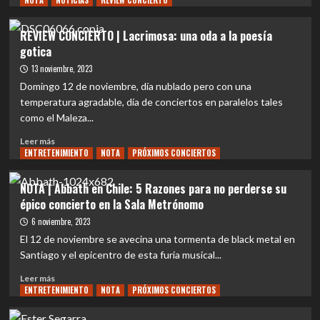
NOTA
NOTICIAS
REVIEW CONCIERTO
sobre
REVIEW
REVIEW CONCIERTO | Lacrimosa: una oda a la poesía
CONCIERTO
gotica
|
Noche
13 noviembre, 2023
de
Domingo 12 de noviembre, día nublado pero con una
fuego
temperatura agradable, día de conciertos en paralelos tales
y
como el Maleza...
metal:
Abbath
Leer
Leer más
arrasa
ENTRETENIMIENTO
más
NOTA
PRÓXIMOS CONCIERTOS
en
sobre
la
REVIEW
NOTA | Abbath en Chile: 5 Razones para no perderse su
Sala
CONCIERTO
épico concierto en la Sala Metrónomo
Metrónomo
|
Lacrimosa:
6 noviembre, 2023
una
El 12 de noviembre se avecina una tormenta de black metal en
oda
Santiago y el epicentro de esta furia musical...
a
la
Leer
Leer más
poesía
ENTRETENIMIENTO
más
NOTA
PRÓXIMOS CONCIERTOS
gotica
sobre
NOTA