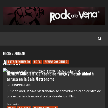
Saltar
al
contenido
Menú
principal
INICIO
ABBATH
Abbath
ENTRETENIMIENTO
NOTA
REVIEW CONCIERTO
REVIEW CONCIERTO | Noche de fuego y metal: Abbath
arrasa en la Sala Metrónomo
13 noviembre, 2023
El 12 de abril, la Sala Metrónomo se convirtió en el epicentro de
una experiencia musical única, donde los riffs...
Leer
Leer más
más