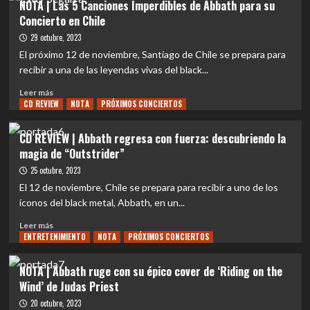
NOTA | Las 5 Canciones Imperdibles de Abbath para su
|
Concierto en Chile
Abbath
en
29 octubre, 2023
Chile:
El próximo 12 de noviembre, Santiago de Chile se prepara para
5
recibir a una de las leyendas vivas del black...
Razones
para
Leer
Leer más
no
CD REVIEW
más
NOTA
PRÓXIMOS CONCIERTOS
perderse
sobre
su
NOTA
CD REVIEW | Abbath regresa con fuerza: descubriendo la
épico
|
magia de “Outstrider”
concierto
Las
en
5
25 octubre, 2023
la
Canciones
El 12 de noviembre, Chile se prepara para recibir a uno de los
Sala
Imperdibles
íconos del black metal, Abbath, en un...
Metrónomo
de
Abbath
Leer
Leer más
para
ENTRETENIMIENTO
más
NOTA
PRÓXIMOS CONCIERTOS
su
sobre
Concierto
CD
NOTA | Abbath ruge con su épico cover de ‘Riding on the
en
REVIEW
Wind’ de Judas Priest
Chile
|
Abbath
20 octubre, 2023