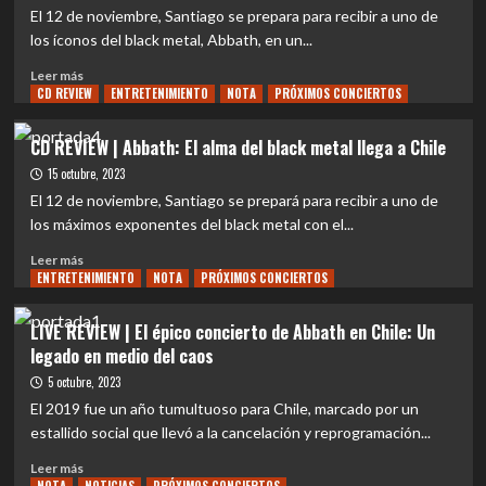
regresa
El 12 de noviembre, Santiago se prepara para recibir a uno de
con
los íconos del black metal, Abbath, en un...
fuerza:
descubriendo
Leer
Leer más
la
CD REVIEW
más
ENTRETENIMIENTO
NOTA
PRÓXIMOS CONCIERTOS
magia
sobre
de
NOTA
CD REVIEW | Abbath: El alma del black metal llega a Chile
“Outstrider”
|
15 octubre, 2023
Abbath
ruge
El 12 de noviembre, Santiago se prepará para recibir a uno de
con
los máximos exponentes del black metal con el...
su
Leer
épico
Leer más
ENTRETENIMIENTO
más
NOTA
PRÓXIMOS CONCIERTOS
cover
sobre
de
CD
‘Riding
LIVE REVIEW | El épico concierto de Abbath en Chile: Un
REVIEW
on
legado en medio del caos
|
the
Abbath:
5 octubre, 2023
Wind’
El
de
El 2019 fue un año tumultuoso para Chile, marcado por un
alma
Judas
estallido social que llevó a la cancelación y reprogramación...
del
Priest
black
Leer
Leer más
metal
más