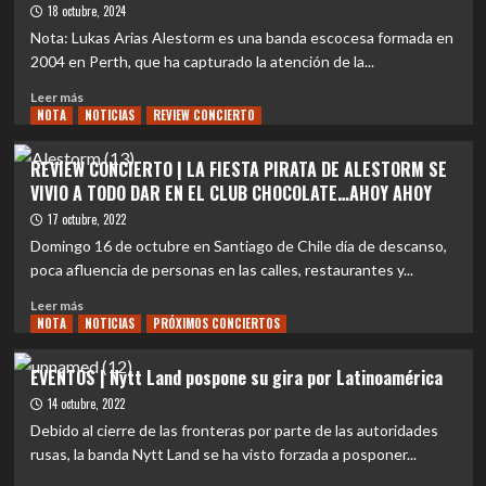
18 octubre, 2024
ALESTORM
CONFIRMA
Nota: Lukas Arias Alestorm es una banda escocesa formada en
CONCIERTO
2004 en Perth, que ha capturado la atención de la...
EN
Leer
CHILE
Leer más
NOTA
más
NOTICIAS
REVIEW CONCIERTO
sobre
EVENTOS
REVIEW CONCIERTO | LA FIESTA PIRATA DE ALESTORM SE
|
VIVIO A TODO DAR EN EL CLUB CHOCOLATE…AHOY AHOY
Alestorm:
Un
17 octubre, 2022
viaje
Domingo 16 de octubre en Santiago de Chile día de descanso,
y
poca afluencia de personas en las calles, restaurantes y...
jolgorio
pirata
Leer
Leer más
NOTA
más
NOTICIAS
PRÓXIMOS CONCIERTOS
sobre
REVIEW
EVENTOS | Nytt Land pospone su gira por Latinoamérica
CONCIERTO
14 octubre, 2022
|
LA
Debido al cierre de las fronteras por parte de las autoridades
FIESTA
rusas, la banda Nytt Land se ha visto forzada a posponer...
PIRATA