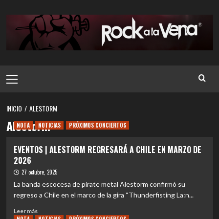
Saltar
al
contenido
Menú
principal
INICIO
ALESTORM
Alestorm
NOTA
NOTICIAS
PRÓXIMOS CONCIERTOS
EVENTOS | ALESTORM REGRESARÁ A CHILE EN MARZO DE
2026
27 octubre, 2025
La banda escocesa de pirate metal Alestorm confirmó su
regreso a Chile en el marco de la gira “Thunderfisting La:n...
Leer
Leer más
más