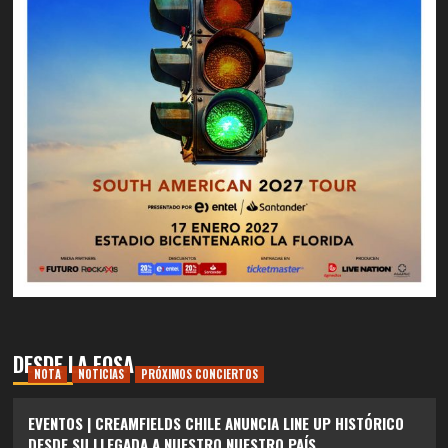
DESDE LA FOSA
NOTA
NOTICIAS
PRÓXIMOS CONCIERTOS
EVENTOS | CREAMFIELDS CHILE ANUNCIA LINE UP HISTÓRICO
DESDE SU LLEGADA A NUESTRO NUESTRO PAÍS