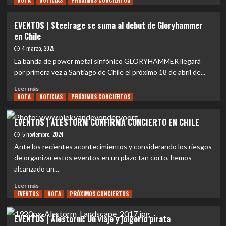
NOTA
NOTICIAS
PRÓXIMOS CONCIERTOS
sobre
EVENTOS
EVENTOS | Steelrage se suma al debut de Gloryhammer
|
en Chile
ALESTORM
REGRESARÁ
4 marzo, 2025
A
La banda de power metal sinfónico GLORYHAMMER llegará
CHILE
por primera vez a Santiago de Chile el próximo 18 de abril de...
EN
MARZO
Leer
Leer más
DE
NOTA
más
NOTICIAS
PRÓXIMOS CONCIERTOS
2026
sobre
EVENTOS
EVENTOS | ALESTORM CONFIRMA CONCIERTO EN CHILE
|
5 noviembre, 2024
Steelrage
se
Ante los recientes acontecimientos y considerando los riesgos
suma
de organizar estos eventos en un plazo tan corto, hemos
al
alcanzado un...
debut
de
Leer
Leer más
Gloryhammer
EVENTOS
más
NOTA
PRÓXIMOS CONCIERTOS
en
sobre
Chile
EVENTOS
EVENTOS | Alestorm: Un viaje y jolgorio pirata
|