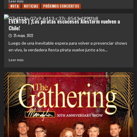
Leer
DE
Leer más
NOTA
más
NOTICIAS
PRÓXIMOS CONCIERTOS
ALESTORM
sobre
SE
EVENTOS
VIVIO
EVENTOS | ¡Los piratas escoceses Alestorm vuelven a
|
A
Chile!
Nytt
TODO
Land
25 mayo, 2022
DAR
pospone
EN
Luego de una inevitable espera para volver a presenciar shows
su
EL
en vivo, la verdadera fiesta pirata vuelve junto a los...
gira
CLUB
por
CHOCOLATE…
Leer
Leer más
Latinoamérica
AHOY
más
AHOY
sobre
EVENTOS
|
¡Los
piratas
escoceses
Alestorm
vuelven
a
Chile!