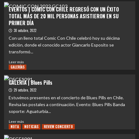
soledad
sencillo
EVENTOS
EVENTOS | COMIC CON CHILE REGRESÓ CON UN ÉXITO
y
“QUE
|
TOTAL MÁS DE 20 MIL PERSONAS ASISTIERON EN SU
la
NO
SOEN
muerte
PRIMER DÍA
SEA
encabeza
YO”
CL
30 octubre, 2022
Prog,
Con un lleno total Comic Con Chile celebró hoy su décima
nuevo
edición, donde el conocido actor Giancarlo Esposito se
festival
transformó...
dedicado
al
Leer
Leer más
metal
GALERÍAS
más
progresivo
sobre
EVENTOS
GALERÍA | Blues Pills
|
29 octubre, 2022
COMIC
CON
Estuvimos presentes en el concierto de Blues Pills en Chile.
CHILE
Revisa las postales a continuación. Evento: Blues Pills Banda
REGRESÓ
soporte: Aguaturbia...
CON
UN
Leer
Leer más
ÉXITO
NOTA
más
NOTICIAS
REVIEW CONCIERTO
TOTAL
sobre
MÁS
GALERÍA