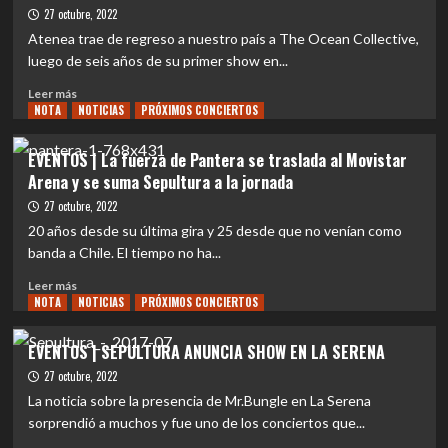
power
27 octubre, 2022
femenino
Atenea trae de regreso a nuestro país a The Ocean Collective,
llegará
luego de seis años de su primer show en...
a
The
Leer
Leer más
Metal
NOTA
más
NOTICIAS
PRÓXIMOS CONCIERTOS
Fest
sobre
con
EVENTOS
EVENTOS | La fuerza de Pantera se traslada al Movistar
la
|
Arena y se suma Sepultura a la jornada
banda
The
chilena
Ocean
27 octubre, 2022
Vilú
Collective
20 años desde su última gira y 25 desde que no venían como
en
banda a Chile. El tiempo no ha...
Chile
cambia
Leer
Leer más
de
NOTA
más
NOTICIAS
PRÓXIMOS CONCIERTOS
recinto
sobre
y
EVENTOS
EVENTOS | SEPULTURA ANUNCIA SHOW EN LA SERENA
sistema
|
27 octubre, 2022
de
La
ventas
fuerza
La noticia sobre la presencia de Mr.Bungle en La Serena
de
sorprendió a muchos y fue uno de los conciertos que...
Pantera