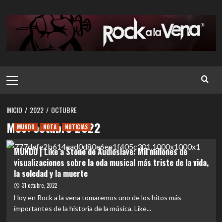
Saltar
al
contenido
Menú
principal
INICIO
2022
OCTUBRE
Mes:
octubre 2022
MUNDO
NOTA
NOTICIAS
MUNDO | Like a Stone de Audioslave: Mil millones de
visualizaciones sobre la oda musical más triste de la vida,
la soledad y la muerte
31 octubre, 2022
Hoy en Rock a la vena tomaremos uno de los hitos más
importantes de la historia de la música. Like...