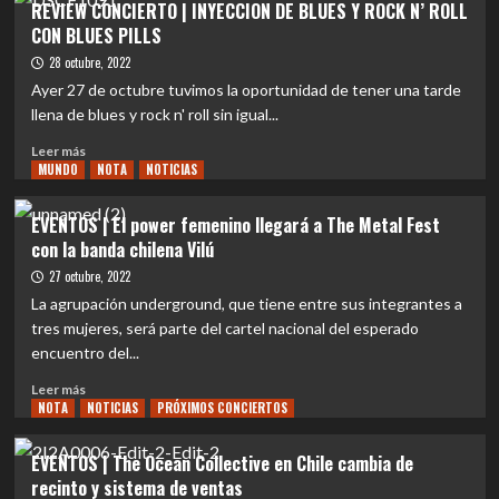
REVIEW CONCIERTO | INYECCION DE BLUES Y ROCK N’ ROLL
DE
|
CON BLUES PILLS
20
Blues
MIL
Pills
28 octubre, 2022
PERSONAS
Ayer 27 de octubre tuvimos la oportunidad de tener una tarde
ASISTIERON
llena de blues y rock n' roll sin igual...
EN
SU
Leer
Leer más
PRIMER
MUNDO
más
NOTA
NOTICIAS
DÍA
sobre
REVIEW
EVENTOS | El power femenino llegará a The Metal Fest
CONCIERTO
con la banda chilena Vilú
|
INYECCION
27 octubre, 2022
DE
La agrupación underground, que tiene entre sus integrantes a
BLUES
tres mujeres, será parte del cartel nacional del esperado
Y
encuentro del...
ROCK
N’
Leer
Leer más
ROLL
NOTA
más
NOTICIAS
PRÓXIMOS CONCIERTOS
CON
sobre
BLUES
EVENTOS
EVENTOS | The Ocean Collective en Chile cambia de
PILLS
|
recinto y sistema de ventas
El