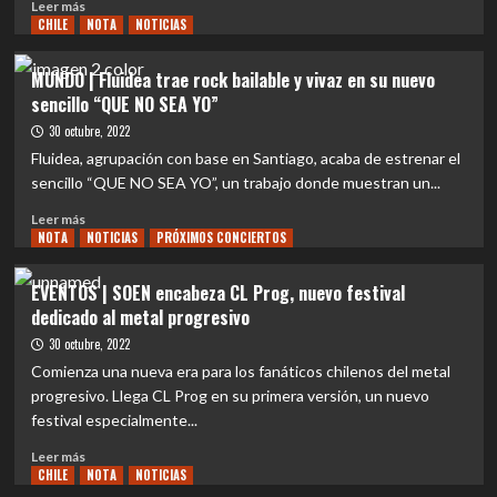
Leer
Leer más
CHILE
más
NOTA
NOTICIAS
sobre
MUNDO
MUNDO | Fluidea trae rock bailable y vivaz en su nuevo
|
sencillo “QUE NO SEA YO”
Like
a
30 octubre, 2022
Stone
Fluidea, agrupación con base en Santiago, acaba de estrenar el
de
sencillo “QUE NO SEA YO”, un trabajo donde muestran un...
Audioslave:
Mil
Leer
Leer más
millones
NOTA
más
NOTICIAS
PRÓXIMOS CONCIERTOS
de
sobre
visualizaciones
MUNDO
EVENTOS | SOEN encabeza CL Prog, nuevo festival
sobre
|
dedicado al metal progresivo
la
Fluidea
oda
trae
30 octubre, 2022
musical
rock
Comienza una nueva era para los fanáticos chilenos del metal
más
bailable
progresivo. Llega CL Prog en su primera versión, un nuevo
triste
y
festival especialmente...
de
vivaz
la
en
Leer
Leer más
vida,
su
CHILE
más
NOTA
NOTICIAS
la
nuevo
sobre