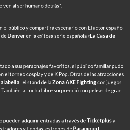
e ven al ser humano detrás”.
el público y compartirá escenario con El actor español
n de
Denver
en la exitosa serie española «
La Casa de
ado a sus personajes favoritos, el público familiar pudo
en el torneo cosplay y de K Pop. Otras de las atracciones
alabella
, el stand de la
Zona AXE Fighting
con juegos
.
También la Lucha Libre sorprendió con peleas de gran
to pueden adquirir entradas a través de
Ticketplus
y
ustradores y tiendas, estrenos de
Paramount,