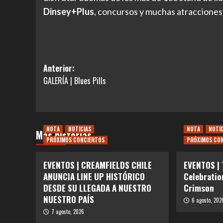
Dinsey+Plus
, concursos y muchas atracciones
Navegación
Anterior:
GALERÍA | Blues Pills
de
entradas
NOTA
NOTICIAS
NOTA
NOTI
Más historias
PRÓXIMOS CONCIERTOS
PRÓXIMOS CO
EVENTOS | CREAMFIELDS CHILE
EVENTOS |
ANUNCIA LINE UP HISTÓRICO
Celebratio
DESDE SU LLEGADA A NUESTRO
Crimson
NUESTRO PAÍS
6 agosto, 202
7 agosto, 2026