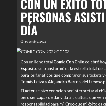
CON UN ÉXITO TO
PERSONAS ASISTI
DÍA
30 octubre, 2022
Con un lleno total
Comic Con Chile
celebró hoy
Esposito
se transformó es la estrella total de 
para los fanáticos que compraron sus tickets y
Tomás Leiva
y
Alejandro Barros
, del famoso p
El actor se hizo conocido por interpretar al chi
pero ser capaz de dar vida a la cultura que ven 
responsabilidad para mí. Creo que mi éxito es c