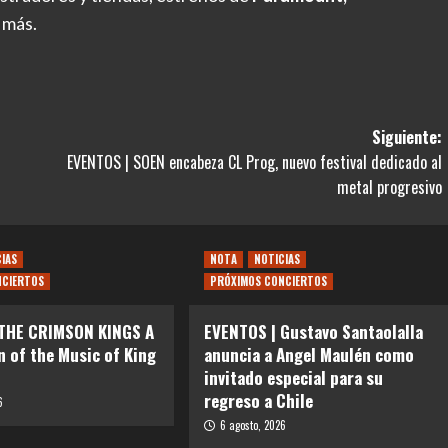
 más.
Siguiente:
EVENTOS | SOEN encabeza CL Prog, nuevo festival dedicado al
metal progresivo
CIAS
NOTA
NOTICIAS
NCIERTOS
PRÓXIMOS CONCIERTOS
 THE CRIMSON KINGS A
EVENTOS | Gustavo Santaolalla
n of the Music of King
anuncia a Angel Maulén como
invitado especial para su
regreso a Chile
6
6 agosto, 2026