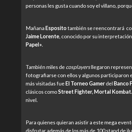
personas les gusta cuando soy el villano, porqu
Mañana
Esposito
también se reencontrará con 
Jaime Lorente
, conocido por su interpretació
Papel»
.
También miles de
cosplayers
llegaron represent
fotografiarse con ellos y algunos participaron 
más visitadas fue
El Torneo Gamer
del
Banco F
clásicos como
Street Fighter, Mortal Kombat
nivel.
Para quienes quieran asistir a este mega even
disfrutar además de los más de 100 stand de il