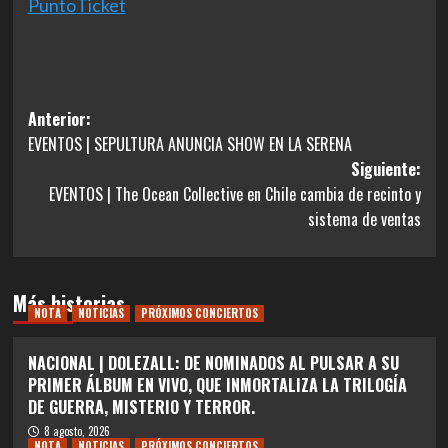
PuntoTicket
Navegación
Anterior:
EVENTOS | SEPULTURA ANUNCIA SHOW EN LA SERENA
de
Siguiente:
entradas
EVENTOS | The Ocean Collective en Chile cambia de recinto y
sistema de ventas
Más historias
NOTA
NOTICIAS
PRÓXIMOS CONCIERTOS
NACIONAL | DOLEZALL: DE NOMINADOS AL PULSAR A SU
PRIMER ÁLBUM EN VIVO, QUE INMORTALIZA LA TRILOGÍA
DE GUERRA, MISTERIO Y TERROR.
8 agosto, 2026
NOTA
NOTICIAS
PRÓXIMOS CONCIERTOS