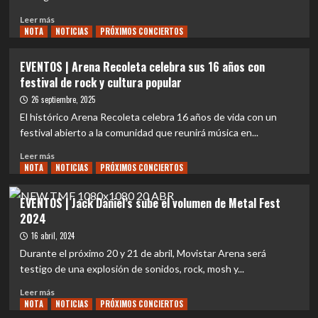
Leer
Leer más
NOTA
más
NOTICIAS
PRÓXIMOS CONCIERTOS
sobre
EVENTOS
EVENTOS | Arena Recoleta celebra sus 16 años con
|
festival de rock y cultura popular
ALTO
VOLTAJE
26 septiembre, 2025
CELEBRA
El histórico Arena Recoleta celebra 16 años de vida con un
LOS
festival abierto a la comunidad que reunirá música en...
20
AÑOS
Leer
Leer más
DEL
NOTA
más
NOTICIAS
PRÓXIMOS CONCIERTOS
DISCO
sobre
‘HISTORIA
EVENTOS
EVENTOS | Jack Daniel’s sube el volumen de Metal Fest
DE
|
2024
MI
Arena
VIDA
Recoleta
16 abril, 2024
HASTA
celebra
Durante el próximo 20 y 21 de abril, Movistar Arena será
MI
sus
testigo de una explosión de sonidos, rock, mosh y...
MUERTE’
16
CON
años
Leer
Leer más
UN
con
NOTA
más
NOTICIAS
PRÓXIMOS CONCIERTOS
GRAN
festival
sobre