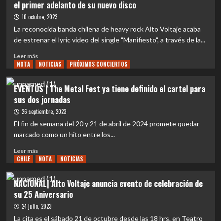
el primer adelanto de su nuevo disco
marco
Chile:
del
¿País
10 octubre, 2023
«Heavy
del
La reconocida banda chilena de heavy rock Alto Voltaje acaba
Steel
Metal?
de estrenar el lyric video del single "Manifiesto", a través de la...
Fest»
Leer
Leer más
NOTA
más
NOTICIAS
PRÓXIMOS CONCIERTOS
sobre
NACIONAL
EVENTOS | The Metal Fest ya tiene definido el cartel para
|
sus dos jornadas
Alto
Voltaje
26 septiembre, 2023
libera
El fin de semana del 20 y 21 de abril de 2024 promete quedar
lyric
marcado como un hito entre los...
video
de
Leer
Leer más
«Manifiesto»,
CHILE
más
NOTA
NOTICIAS
el
sobre
primer
EVENTOS
NACIONAL| Alto Voltaje anuncia evento de celebración de
adelanto
|
su 25 Aniversario
de
The
su
Metal
24 julio, 2023
nuevo
Fest
La cita es el sábado 21 de octubre desde las 18 hrs. en Teatro