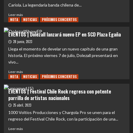
disco
ya
Cariola. La legendaria banda chilena de...
tiene
definido
Leer
Leer más
el
NOTA
más
NOTICIAS
PRÓXIMOS CONCIERTOS
cartel
sobre
para
NACIONAL|
EVENTOS | Dolezall lanzará nuevo EP en SCD Plaza Egaña
sus
Alto
28 junio, 2023
dos
Voltaje
jornadas
anuncia
Llega el momento de develar un nuevo capítulo de una gran
evento
historia. El próximo viernes 7 de julio, Dolezall presentará en
de
vivo...
celebración
de
Leer
Leer más
su
NOTA
más
NOTICIAS
PRÓXIMOS CONCIERTOS
25
sobre
Aniversario
EVENTOS
EVENTOS | Festival Chile Rock regresa con potente
|
parrilla de artistas nacionales
Dolezall
lanzará
25 abril, 2023
nuevo
1000 Voltios Producciones y Chargola Pro se unen para el
EP
regreso del Festival Chile Rock, con la participación de una...
en
SCD
Leer
Leer más
Plaza