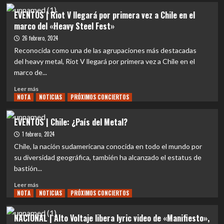
SHOW
de
EVENTOS
EVENTOS | Riot V llegará por primera vez a Chile en el
DE
rock
|
marco del «Heavy Steel Fest»
ANIVERSARIO
y
Jack
cultura
Daniel’s
26 febrero, 2024
popular
sube
Reconocida como una de las agrupaciones más destacadas
el
del heavy metal, Riot V llegará por primera vez a Chile en el
volumen
marco de...
de
Metal
Leer
Leer más
Fest
NOTA
más
NOTICIAS
PRÓXIMOS CONCIERTOS
2024
sobre
EVENTOS
EVENTOS | Chile: ¿País del Metal?
|
1 febrero, 2024
Riot
V
Chile, la nación sudamericana conocida en todo el mundo por
llegará
su diversidad geográfica, también ha alcanzado el estatus de
por
bastión...
primera
vez
Leer
Leer más
a
NOTA
más
NOTICIAS
PRÓXIMOS CONCIERTOS
Chile
sobre
en
EVENTOS
NACIONAL | Alto Voltaje libera lyric video de «Manifiesto»,
el
|