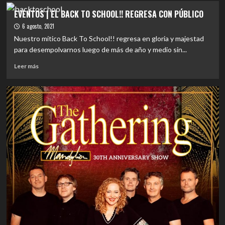
EVENTOS
EVENTOS | EL BACK TO SCHOOL!! REGRESA CON PÚBLICO
|
6 agosto, 2021
EL
BACK
Nuestro mítico Back To School!! regresa en gloria y majestad
TO
para desempolvarnos luego de más de año y medio sin...
SCHOOL!!
Leer
CELEBRA
Leer más
más
19
sobre
AÑOS
EVENTOS
|
EL
BACK
TO
SCHOOL!!
REGRESA
CON
PÚBLICO