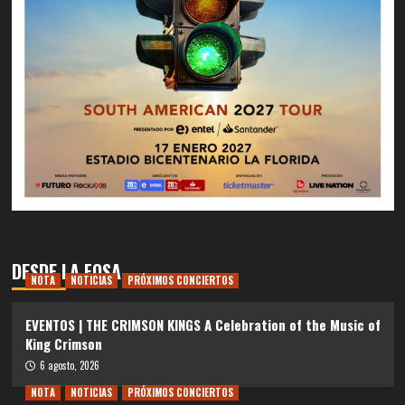
DESDE LA FOSA
NOTA
NOTICIAS
PRÓXIMOS CONCIERTOS
EVENTOS | THE CRIMSON KINGS A Celebration of the Music of
King Crimson
6 agosto, 2026
NOTA
NOTICIAS
PRÓXIMOS CONCIERTOS