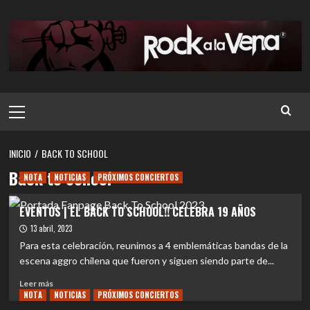
Saltar
al
contenido
Menú
principal
INICIO
BACK TO SCHOOL
Back to School
NOTA
NOTICIAS
PRÓXIMOS CONCIERTOS
EVENTOS | EL BACK TO SCHOOL!! CELEBRA 19 AÑOS
13 abril, 2023
Para esta celebración, reunimos a 4 emblemáticas bandas de la
escena aggro chilena que fueron y siguen siendo parte de...
Leer
Leer más
NOTA
más
NOTICIAS
PRÓXIMOS CONCIERTOS
sobre