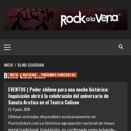
Saltar
al
contenido
Menú
principal
INICIO
BLIND GUARDIAN
Blind Guardian
NOTA
NOTICIAS
PRÓXIMOS CONCIERTOS
EVENTOS | Poder chileno para una noche histórica:
Inquisición abrirá la celebración del aniversario de
Sonata Arctica en el Teatro Coliseo
4 junio, 2026
Últimas entradas disponibles exclusivamente en
Puntoticket.com La histórica agrupación nacional de heavy
metal tradicional, Inquisición, es confirmada como la banda...