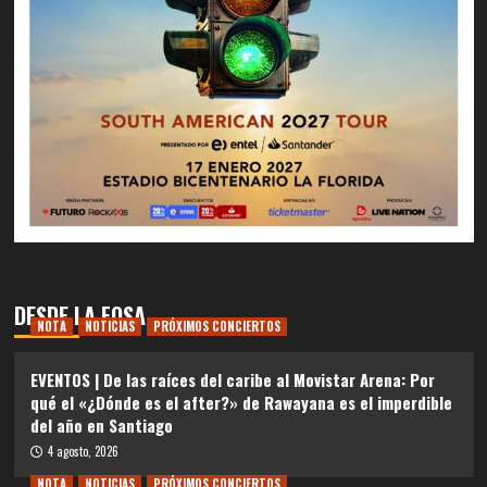
DESDE LA FOSA
NOTA
NOTICIAS
PRÓXIMOS CONCIERTOS
EVENTOS | De las raíces del caribe al Movistar Arena: Por
qué el «¿Dónde es el after?» de Rawayana es el imperdible
del año en Santiago
4 agosto, 2026
NOTA
NOTICIAS
PRÓXIMOS CONCIERTOS