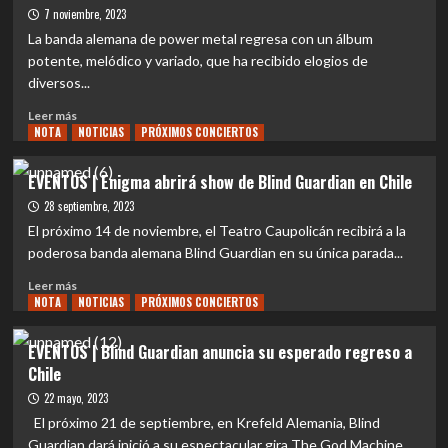
la
la
7 noviembre, 2023
fantasía
banda
La banda alemana de power metal regresa con un álbum
chilena
potente, melódico y variado, que ha recibido elogios de
que
diversos...
abrirá
el
Leer
Leer más
concierto
NOTA
más
NOTICIAS
PRÓXIMOS CONCIERTOS
de
sobre
Blind
NOTA
EVENTOS | Enigma abrirá show de Blind Guardian en Chile
Guardian
|
28 septiembre, 2023
The
God
El próximo 14 de noviembre, el Teatro Caupolicán recibirá a la
Machine:
poderosa banda alemana Blind Guardian en su única parada...
el
Leer
nuevo
Leer más
NOTA
más
NOTICIAS
PRÓXIMOS CONCIERTOS
disco
sobre
de
EVENTOS
Blind
EVENTOS | Blind Guardian anuncia su esperado regreso a
|
Guardian
Chile
Enigma
que
abrirá
22 mayo, 2023
deslumbra
show
a
El próximo 21 de septiembre, en Krefeld Alemania, Blind
de
la
Guardian dará inició a su espectacular gira The God Machine.