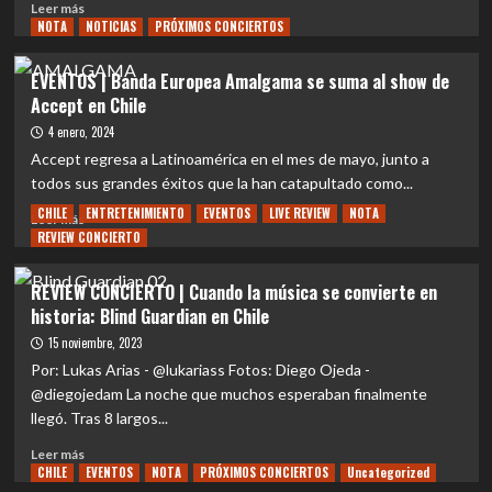
Leer
Leer más
Coliseo
HammerFall
NOTA
más
NOTICIAS
PRÓXIMOS CONCIERTOS
vuelve
sobre
a
MUNDO
EVENTOS | Banda Europea Amalgama se suma al show de
Chile
|
Accept en Chile
con
Los
nuevo
catalanes
4 enero, 2024
disco
FORJA
Accept regresa a Latinoamérica en el mes de mayo, junto a
y
desatan
todos sus grandes éxitos que la han catapultado como...
espíritu
toda
intacto
CHILE
ENTRETENIMIENTO
EVENTOS
LIVE REVIEW
NOTA
su
Leer
Leer más
majestuosidad
REVIEW CONCIERTO
más
con
sobre
el
EVENTOS
REVIEW CONCIERTO | Cuando la música se convierte en
single
|
historia: Blind Guardian en Chile
«Mare
Banda
del
Europea
15 noviembre, 2023
Bosc»
Amalgama
Por: Lukas Arias - @lukariass Fotos: Diego Ojeda -
se
@diegojedam La noche que muchos esperaban finalmente
suma
llegó. Tras 8 largos...
al
show
Leer
Leer más
de
CHILE
más
EVENTOS
NOTA
PRÓXIMOS CONCIERTOS
Uncategorized
Accept