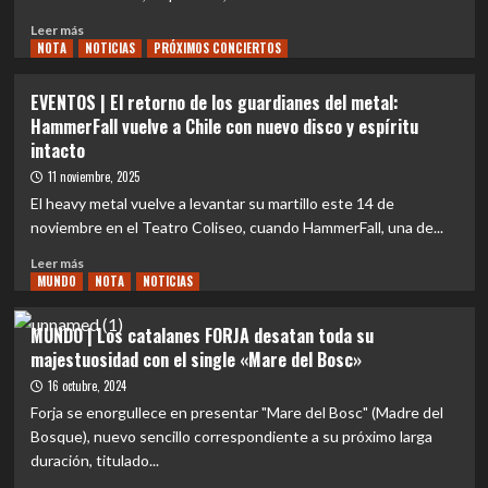
Leer
Leer más
NOTA
más
NOTICIAS
PRÓXIMOS CONCIERTOS
sobre
EVENTOS
EVENTOS | El retorno de los guardianes del metal:
|
HammerFall vuelve a Chile con nuevo disco y espíritu
Poder
intacto
chileno
para
11 noviembre, 2025
una
El heavy metal vuelve a levantar su martillo este 14 de
noche
noviembre en el Teatro Coliseo, cuando HammerFall, una de...
histórica:
Inquisición
Leer
Leer más
abrirá
MUNDO
más
NOTA
NOTICIAS
la
sobre
celebración
EVENTOS
MUNDO | Los catalanes FORJA desatan toda su
del
|
majestuosidad con el single «Mare del Bosc»
aniversario
El
de
retorno
16 octubre, 2024
Sonata
de
Forja se enorgullece en presentar "Mare del Bosc" (Madre del
Arctica
los
Bosque), nuevo sencillo correspondiente a su próximo larga
en
guardianes
duración, titulado...
el
del
Teatro
metal: