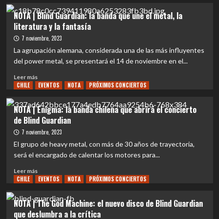
sobre
en
REVIEW
NOTA | Blind Guardian: la banda que une el metal, la
Chile
CONCIERTO
literatura y la fantasía
|
Cuando
7 noviembre, 2023
la
La agrupación alemana, considerada una de las más influyentes
música
del power metal, se presentará el 14 de noviembre en el...
se
convierte
Leer
Leer más
en
CHILE
más
EVENTOS
NOTA
PRÓXIMOS CONCIERTOS
historia:
sobre
Blind
NOTA
NOTA | Enigma: la banda chilena que abrirá el concierto
Guardian
|
de Blind Guardian
en
Blind
Chile
Guardian:
7 noviembre, 2023
la
El grupo de heavy metal, con más de 30 años de trayectoria,
banda
será el encargado de calentar los motores para...
que
une
Leer
Leer más
el
CHILE
más
EVENTOS
NOTA
PRÓXIMOS CONCIERTOS
metal,
sobre
la
NOTA
NOTA | The God Machine: el nuevo disco de Blind Guardian
literatura
|
que deslumbra a la crítica
y
Enigma: