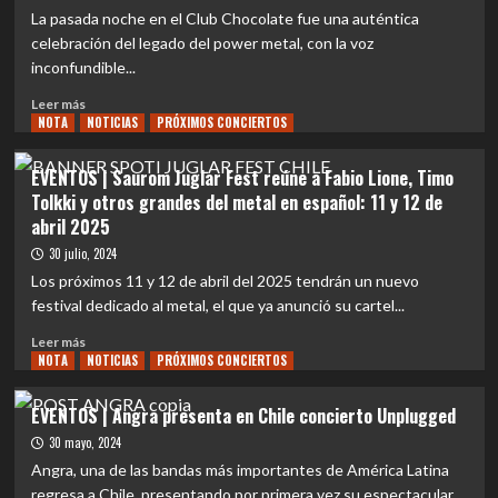
en
La pasada noche en el Club Chocolate fue una auténtica
Santiago:
celebración del legado del power metal, con la voz
Una
inconfundible...
noche
épica
Leer
Leer más
y
NOTA
más
NOTICIAS
PRÓXIMOS CONCIERTOS
llena
sobre
de
REVIEW
EVENTOS | Saurom Juglar Fest reúne a Fabio Lione, Timo
devoción
CONCIERTO
Tolkki y otros grandes del metal en español: 11 y 12 de
antes
|
abril 2025
de
Un
la
Viaje
30 julio, 2024
pausa
Musical
Los próximos 11 y 12 de abril del 2025 tendrán un nuevo
con
festival dedicado al metal, el que ya anunció su cartel...
Fabio
Lione:
Leer
Leer más
Entre
NOTA
más
NOTICIAS
PRÓXIMOS CONCIERTOS
Canciones
sobre
y
EVENTOS
EVENTOS | Angra presenta en Chile concierto Unplugged
Recuerdos
|
30 mayo, 2024
Saurom
Juglar
Angra, una de las bandas más importantes de América Latina
Fest
regresa a Chile, presentando por primera vez su espectacular