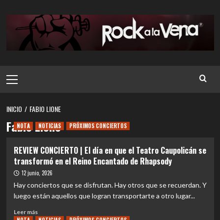
Saltar
al
contenido
Menú
principal
INICIO
FABIO LIONE
Fabio Lione
NOTA
NOTICIAS
PRÓXIMOS CONCIERTOS
REVIEW CONCIERTO | El día en que el Teatro Caupolicán se
transformó en el Reino Encantado de Rhapsody
12 junio, 2026
Hay conciertos que se disfrutan. Hay otros que se recuerdan. Y
luego están aquellos que logran transportarte a otro lugar...
Leer
Leer más
más