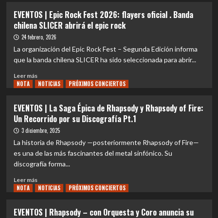
EVENTOS
EVENTOS | Epic Rock Fest 2026: flayers oficial . Banda
|
chilena SLICER abrirá el epic rock
La
alineación
24 febrero, 2026
soñada
La organización del Epic Rock Fest – Segunda Edición informa
del
que la banda chilena SLICER ha sido seleccionada para abrir...
symphonic
metal
Leer
Leer más
llega
NOTA
más
NOTICIAS
PRÓXIMOS CONCIERTOS
a
sobre
Chile
EVENTOS
EVENTOS | La Saga Épica de Rhapsody y Rhapsody of Fire:
con
|
Un Recorrido por su Discografía Pt.1
Rhapsody
Epic
Rock
3 diciembre, 2025
Fest
La historia de Rhapsody —posteriormente Rhapsody of Fire—
2026:
es una de las más fascinantes del metal sinfónico. Su
flayers
discografía forma...
oficial
.
Leer
Leer más
Banda
NOTA
más
NOTICIAS
PRÓXIMOS CONCIERTOS
chilena
sobre
SLICER
EVENTOS
EVENTOS | Rhapsody – con Orquesta y Coro anuncia su
abrirá
|