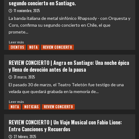
segundo concierto en Santiago.
el
La
epic
Saga
11 noviembre, 2025
rock
Épica
La banda italiana de metal sinfónico Rhapsody - con Orquesta y
de
Coro, confirma su segundo concierto en Chile, el que
Rhapsody
promete...
y
Rhapsody
Leer
Leer más
of
EVENTOS
más
NOTA
REVIEW CONCIERTO
Fire:
sobre
Un
EVENTOS
REVIEW CONCIERTO | Angra en Santiago: Una noche épica
Recorrido
|
y llena de devoción antes de la pausa
por
Rhapsody
su
–
31 marzo, 2025
Discografía
con
El pasado 30 de marzo, el Teatro Teletón fue testigo de una
Pt.1
Orquesta
velada que quedará grabada en la memoria de...
y
Coro
Leer
Leer más
anuncia
NOTA
más
NOTICIAS
REVIEW CONCIERTO
su
sobre
segundo
REVIEW
REVIEW CONCIERTO | Un Viaje Musical con Fabio Lione:
concierto
CONCIERTO
Entre Canciones y Recuerdos
en
|
Santiago.
Angra
27 febrero, 2025