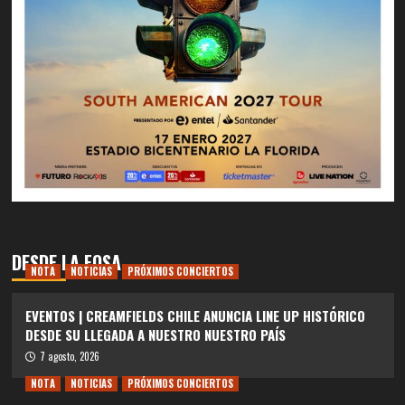
DESDE LA FOSA
NOTA
NOTICIAS
PRÓXIMOS CONCIERTOS
EVENTOS | CREAMFIELDS CHILE ANUNCIA LINE UP HISTÓRICO
DESDE SU LLEGADA A NUESTRO NUESTRO PAÍS
7 agosto, 2026
NOTA
NOTICIAS
PRÓXIMOS CONCIERTOS