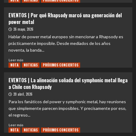
NOTA
NOTICIAS
PRÓXIMOS CONCIERTOS
sobre
REVIEW
EVENTOS | Por qué Rhapsody marcó una generación del
CONCIERTO
power metal
|
El
26 mayo, 2026
día
Hablar de power metal europeo sin mencionar a Rhapsody es
en
prácticamente imposible. Desde mediados de los años
que
noventa, la banda...
el
Teatro
Leer
Leer más
Caupolicán
NOTA
más
NOTICIAS
PRÓXIMOS CONCIERTOS
se
sobre
transformó
EVENTOS
EVENTOS | La alineación soñada del symphonic metal llega
en
|
a Chile con Rhapsody
el
Por
Reino
qué
20 abril, 2026
Encantado
Rhapsody
Para los fanáticos del power y symphonic metal, hay reuniones
de
marcó
que simplemente parecen imposibles. Y precisamente por eso,
Rhapsody
una
el regreso...
generación
del
Leer
Leer más
power
NOTA
más
NOTICIAS
PRÓXIMOS CONCIERTOS
metal
sobre