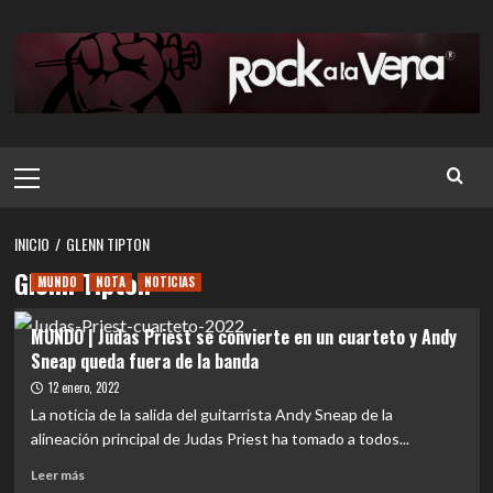
Saltar
al
contenido
Menú
principal
INICIO
GLENN TIPTON
Glenn Tipton
MUNDO
NOTA
NOTICIAS
MUNDO | Judas Priest se convierte en un cuarteto y Andy
Sneap queda fuera de la banda
12 enero, 2022
La noticia de la salida del guitarrista Andy Sneap de la
alineación principal de Judas Priest ha tomado a todos...
Leer
Leer más
más