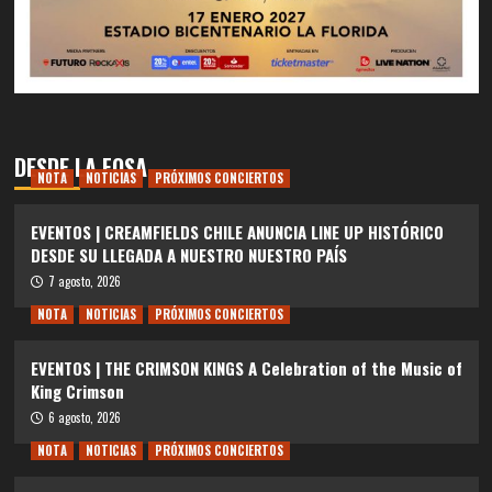
DESDE LA FOSA
NOTA
NOTICIAS
PRÓXIMOS CONCIERTOS
EVENTOS | CREAMFIELDS CHILE ANUNCIA LINE UP HISTÓRICO
DESDE SU LLEGADA A NUESTRO NUESTRO PAÍS
7 agosto, 2026
NOTA
NOTICIAS
PRÓXIMOS CONCIERTOS
EVENTOS | THE CRIMSON KINGS A Celebration of the Music of
King Crimson
6 agosto, 2026
NOTA
NOTICIAS
PRÓXIMOS CONCIERTOS