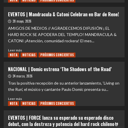
NOTA
NOTICIAS
PRÓXIMOS CONCIERTOS
sobre
EVENTOS
EVENTOS | Mandracula & Catoni Celebran en Bar de Rene!
|
28 mayo, 2026
Quiet
Riot
AMIGOS DE MEDIOS // AGRADECEMOS DIFUSIÓN ¡ EL
regresa
HARD ROCK SE APODERA DEL TEMPLO! ️MANDRACULA &
a
CATONI️ ¡Atención, comunidad rockera! El mes...
Chile
con
Leer
Leer más
su
NOTA
más
NOTICIAS
PRÓXIMOS CONCIERTOS
“Metal
sobre
Health
EVENTOS
NACIONAL | Domic estrena ‘The Shadows of the Road’
Latin
|
24 marzo, 2026
America
Mandracula
Tour”
&
Tras la positiva recepción de su anterior lanzamiento, ‘Living on
Catoni
the Run’, el músico y cantante Paulo Domic presenta su...
Celebran
Leer
en
Leer más
NOTA
más
NOTICIAS
PRÓXIMOS CONCIERTOS
Bar
sobre
de
NACIONAL
Rene!
EVENTOS | FORCE lanza su esperado su esperado disco
|
debut, con la destreza y potencia del hard rock chileno🤘
Domic