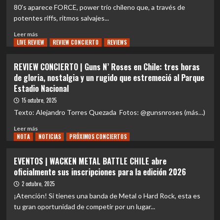
single
potencia
80’s aparece FORCE, power trío chileno que, a través de
‘Living
del
potentes riffs, ritmos salvajes...
on
hard
the
rock
Leer
Leer más
Run’
chileno
LIVE REVIEW
más
REVIEW CONCIERTO
REVIEWS
🤘
sobre
⚡
NACIONAL
REVIEW CONCIERTO | Guns N’ Roses en Chile: tres horas
|
de gloria, nostalgia y un rugido que estremeció al Parque
FORCE
Estadio Nacional
irrumpe
nuevamente
15 octubre, 2025
en
Texto: Alejandro Torres Quezada Fotos: @gunsnroses (más…)
la
escena
Leer
Leer más
del
NOTA
más
NOTICIAS
PRÓXIMOS CONCIERTOS
hard
sobre
rock
REVIEW
EVENTOS | WACKEN METAL BATTLE CHILE abre
chileno
CONCIERTO
oficialmente sus inscripciones para la edición 2026
con
|
su
Guns
2 octubre, 2025
nuevo
N’
¡Atención! Si tienes una banda de Metal o Hard Rock, esta es
single
Roses
tu gran oportunidad de competir por un lugar...
“SPEED”🎸
en
⚡