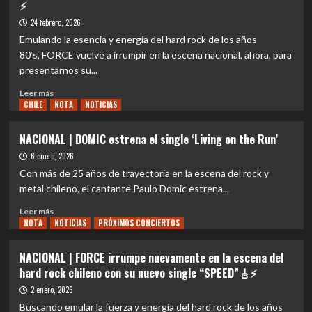
⚡
estrena
‘The
24 febrero, 2026
Shadows
Emulando la esencia y energía del hard rock de los años
of
80’s, FORCE vuelve a irrumpir en la escena nacional, ahora, para
the
presentarnos su...
Road’
Leer
Leer más
CHILE
más
NOTA
NOTICIAS
sobre
EVENTOS
NACIONAL | DOMIC estrena el single ‘Living on the Run’
|
6 enero, 2026
FORCE
lanza
Con más de 25 años de trayectoria en la escena del rock y
su
metal chileno, el cantante Paulo Domic estrena...
esperado
Leer
su
Leer más
NOTA
más
NOTICIAS
PRÓXIMOS CONCIERTOS
esperado
sobre
disco
NACIONAL
debut,
NACIONAL | FORCE irrumpe nuevamente en la escena del
|
con
hard rock chileno con su nuevo single “SPEED”🎸⚡
DOMIC
la
estrena
2 enero, 2026
destreza
el
y
Buscando emular la fuerza y energía del hard rock de los años