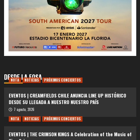
DESDE LA FOSA
NOTA
NOTICIAS
PRÓXIMOS CONCIERTOS
EVENTOS | CREAMFIELDS CHILE ANUNCIA LINE UP HISTÓRICO
DESDE SU LLEGADA A NUESTRO NUESTRO PAÍS
7 agosto, 2026
NOTA
NOTICIAS
PRÓXIMOS CONCIERTOS
EVENTOS | THE CRIMSON KINGS A Celebration of the Music of