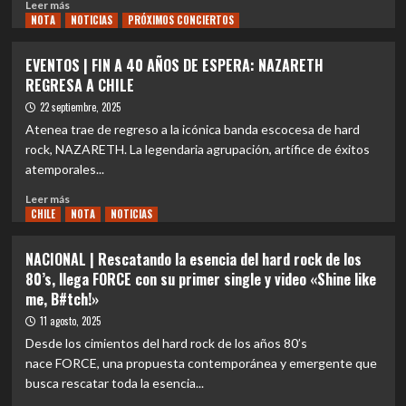
Chile:
Leer
Leer más
tres
NOTA
más
NOTICIAS
PRÓXIMOS CONCIERTOS
horas
sobre
de
EVENTOS
EVENTOS | FIN A 40 AÑOS DE ESPERA: NAZARETH
gloria,
|
REGRESA A CHILE
nostalgia
WACKEN
y
METAL
22 septiembre, 2025
un
BATTLE
Atenea trae de regreso a la icónica banda escocesa de hard
rugido
CHILE
rock, NAZARETH. La legendaria agrupación, artífice de éxitos
que
abre
atemporales...
estremeció
oficialmente
al
sus
Leer
Leer más
Parque
inscripciones
CHILE
más
NOTA
NOTICIAS
Estadio
para
sobre
Nacional
la
EVENTOS
NACIONAL | Rescatando la esencia del hard rock de los
edición
|
80’s, llega FORCE con su primer single y video «Shine like
2026
FIN
me, B#tch!»
A
40
11 agosto, 2025
AÑOS
Desde los cimientos del hard rock de los años 80’s
DE
nace FORCE, una propuesta contemporánea y emergente que
ESPERA:
busca rescatar toda la esencia...
NAZARETH
REGRESA