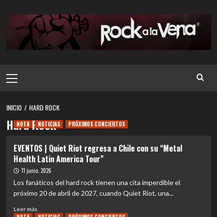
Saltar
al
contenido
Menú
principal
INICIO
HARD ROCK
Hard Rock
NOTA
NOTICIAS
PRÓXIMOS CONCIERTOS
EVENTOS | Quiet Riot regresa a Chile con su “Metal
Health Latin America Tour”
11 junio, 2026
Los fanáticos del hard rock tienen una cita imperdible el
próximo 20 de abril de 2027, cuando Quiet Riot, una...
Leer
Leer más
más